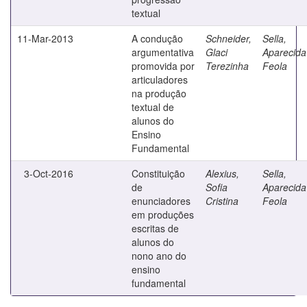
textual
11-Mar-2013
A condução
Schneider,
Sella,
argumentativa
Glaci
Aparecida
promovida por
Terezinha
Feola
articuladores
na produção
textual de
alunos do
Ensino
Fundamental
3-Oct-2016
Constituição
Alexius,
Sella,
de
Sofia
Aparecida
enunciadores
Cristina
Feola
em produções
escritas de
alunos do
nono ano do
ensino
fundamental