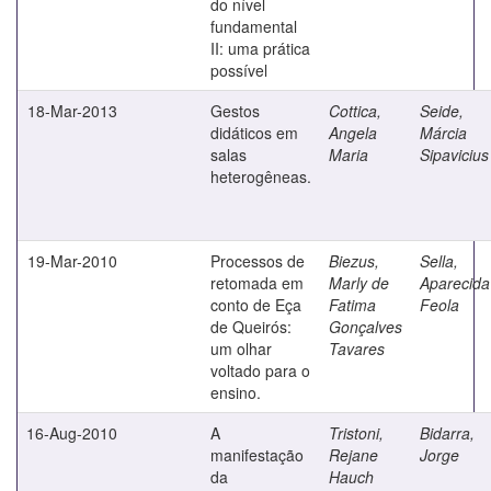
do nível
fundamental
II: uma prática
possível
18-Mar-2013
Gestos
Cottica,
Seide,
didáticos em
Angela
Márcia
salas
Maria
Sipavicius
heterogêneas.
19-Mar-2010
Processos de
Biezus,
Sella,
retomada em
Marly de
Aparecida
conto de Eça
Fatima
Feola
de Queirós:
Gonçalves
um olhar
Tavares
voltado para o
ensino.
16-Aug-2010
A
Tristoni,
Bidarra,
manifestação
Rejane
Jorge
da
Hauch