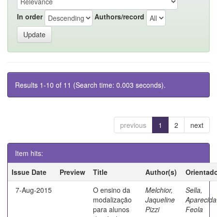
In order
Authors/record
Results 1-10 of 11 (Search time: 0.003 seconds).
previous
1
2
next
Item hits:
Issue Date
Preview
Title
Author(s)
Orientad
7-Aug-2015
O ensino da
Melchior,
Sella,
modalização
Jaqueline
Aparecida
para alunos
Pizzi
Feola