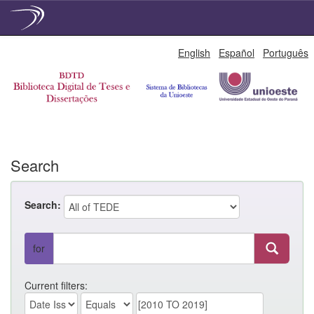
Skip
English
Español
Português
navigation
Search
Search:
for
Current filters: