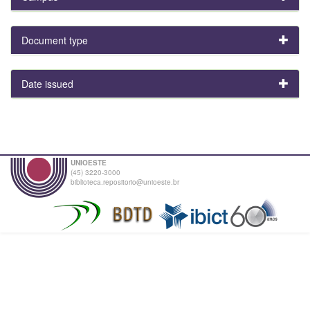
Document type
Date issued
UNIOESTE
(45) 3220-3000
biblioteca.repositorio@unioeste.br