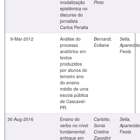
modalização
Pinto
epistêmica no
discurso do
jornalista
Carlos Peralta
9-Mar-2012
Análise do
Bernardi,
Sella,
processo
Eviliane
Aparecida
anafórico em
Feola
textos
produzidos
por alunos do
terceiro ano
do ensino
médio de uma
escola pública
de Cascavel-
PR.
30-Aug-2016
Ensino do
Carlotto,
Sella,
verbo no nível
Sonia
Aparecida
fundamental:
Cristina
Feola
enfoque em
Zavodini