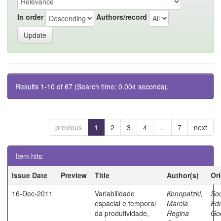
In order
Authors/record
Results 1-10 of 67 (Search time: 0.004 seconds).
previous
1
2
3
4
...
7
next
Item hits:
Issue Date
Preview
Title
Author(s)
Or
16-Dec-2011
Variabilidade
Konopatzki,
So
espacial e temporal
Marcia
Ed
da produtividade,
Regina
Go