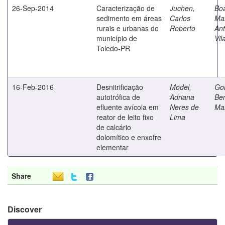
26-Sep-2014
Caracterização de
Juchen,
Bo
sedimento em áreas
Carlos
Ma
rurais e urbanas do
Roberto
Ant
município de
Vil
Toledo-PR
16-Feb-2016
Desnitrificação
Model,
Go
autotrófica de
Adriana
Ben
efluente avícola em
Neres de
Mar
reator de leito fixo
Lima
de calcário
dolomítico e enxofre
elementar
Share
Discover