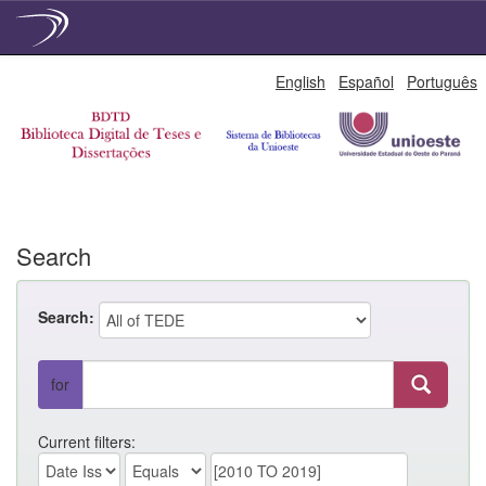
Skip
English
Español
Português
navigation
Search
Search:
for
Current filters: