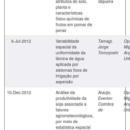
atributos do solo,
Siqueira
planta e
características
físico-químicas de
frutos em pomar de
peras
6-Jul-2012
Variabilidade
Tamagi,
Op
espacial da
Jorge
Mig
uniformidade da
Tomoyoshi
An
lâmina de água
Uri
aplicada por
sistemas fixos de
irrigação por
aspersão
10-Dec-2012
Análise da
Araújo,
Op
produtividade da
Everton
Mig
soja associada a
Coimbra
An
fatores
de
Uri
agrometeorológicos,
por meio de
estatística espacial