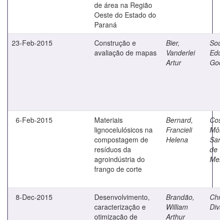
de área na Região
Oeste do Estado do
Paraná
23-Feb-2015
Construção e
Bier,
So
avaliação de mapas
Vanderlei
Ed
Artur
Go
6-Feb-2015
Materiais
Bernard,
Cos
lignocelulósicos na
Francieli
Mô
compostagem de
Helena
Sar
resíduos da
de
agroindústria do
Me
frango de corte
8-Dec-2015
Desenvolvimento,
Brandão,
Chr
caracterização e
William
Div
otimização de
Arthur