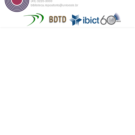
(45) 3220-3000
biblioteca.repositorio@unioeste.br