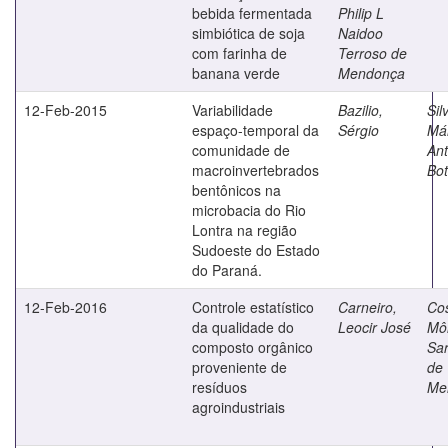
bebida fermentada
Philip L
simbiótica de soja
Naidoo
com farinha de
Terroso de
banana verde
Mendonça
12-Feb-2015
Variabilidade
Bazilio,
Sil
espaço-temporal da
Sérgio
Má
comunidade de
Ant
macroinvertebrados
Bot
bentônicos na
microbacia do Rio
Lontra na região
Sudoeste do Estado
do Paraná.
12-Feb-2016
Controle estatístico
Carneiro,
Cos
da qualidade do
Leocir José
Mô
composto orgânico
Sar
proveniente de
de
resíduos
Me
agroindustriais