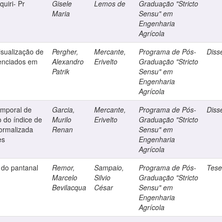
quiri- Pr
Gisele
Lemos de
Graduação "Stricto
Maria
Sensu" em
Engenharia
Agrícola
isualização de
Pergher,
Mercante,
Programa de Pós-
Diss
renciados em
Alexandro
Erivelto
Graduação "Stricto
Patrik
Sensu" em
Engenharia
Agrícola
emporal de
Garcia,
Mercante,
Programa de Pós-
Diss
o do índice de
Murilo
Erivelto
Graduação "Stricto
ormalizada
Renan
Sensu" em
es
Engenharia
Agrícola
do pantanal
Remor,
Sampaio,
Programa de Pós-
Tes
Marcelo
Silvio
Graduação "Stricto
Bevilacqua
César
Sensu" em
Engenharia
Agrícola