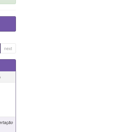
next
e
e
ertação