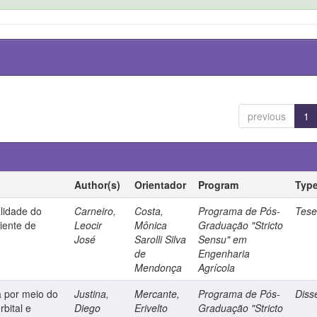
previous
1
Author(s)
Orientador
Program
Typ
alidade do
Carneiro,
Costa,
Programa de Pós-
Tes
iente de
Leocir
Mônica
Graduação "Stricto
José
Sarolli Silva
Sensu" em
de
Engenharia
Mendonça
Agrícola
a por meio do
Justina,
Mercante,
Programa de Pós-
Diss
rbital e
Diego
Erivelto
Graduação "Stricto