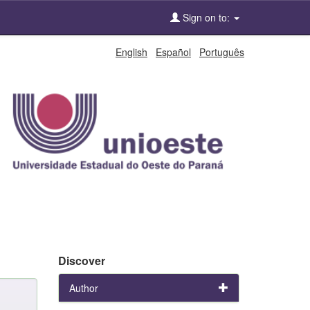
Sign on to:
English
Español
Português
Discover
Author