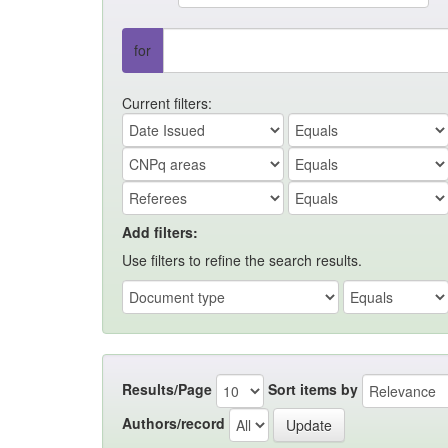
for
Current filters:
Add filters:
Use filters to refine the search results.
Results/Page
Sort items by
Authors/record