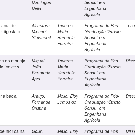
Domingos
Sensu" em
Della
Engenharia
Agrícola
 cama de
Alcantara,
Tavares,
Programa de Pós-
Tes
e digestato
Michael
Maria
Graduação "Stricto
Steinhorst
Hermínia
Sensu" em
Ferreira
Engenharia
Agrícola
ade do manejo
Miguel,
Tavares,
Programa de Pós-
Diss
o índice s
João
Maria
Graduação "Stricto
Fernando
Hermínia
Sensu" em
Apel
Ferreira
Engenharia
Agrícola
 na bacia
Araujo,
Mello, Eloy
Programa de Pós-
Diss
Fernanda
Lemos de
Graduação "Stricto
Cristina
Sensu" em
Engenharia
Agrícola
de hídrica na
Gollin,
Mello, Eloy
Programa de Pós-
Diss