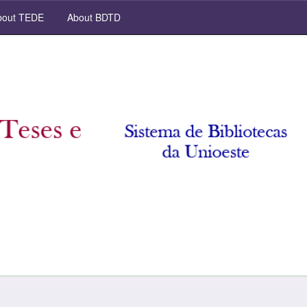
out TEDE
About BDTD