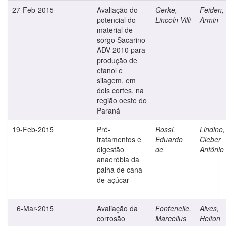
27-Feb-2015
Avaliação do
Gerke,
Feiden,
potencial do
Lincoln Villi
Armin
material de
sorgo Sacarino
ADV 2010 para
produção de
etanol e
silagem, em
dois cortes, na
região oeste do
Paraná
19-Feb-2015
Pré-
Rossi,
Lindino,
tratamentos e
Eduardo
Cleber
digestão
de
Antônio
anaeróbia da
palha de cana-
de-açúcar
6-Mar-2015
Avaliação da
Fontenelle,
Alves,
corrosão
Marcellus
Helton