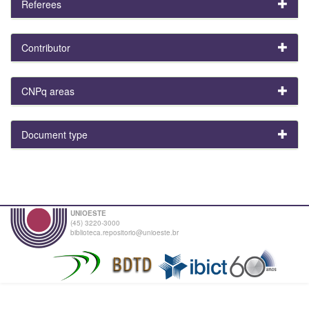
Referees
Contributor
CNPq areas
Document type
UNIOESTE
(45) 3220-3000
biblioteca.repositorio@unioeste.br