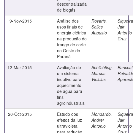
descentralizada
de biogás.
9-Nov-2015
Análise dos
Rovaris,
Siqueira
usos finais de
Solles
Jair
energia elétrica
Augusto
Antonio
na produção do
Cruz
frango de corte
no Oeste do
Paraná
12-Mar-2015
Avaliação de
Schlichting,
Bariccatt
um sistema
Marcos
Reinald
indutivo para
Vinicius
Apareci
aquecimento
de água para
fins
agroindustriais
20-Oct-2015
Estudo dos
Mondardo,
Siqueira
efeitos da luz
Andrei
Jair
ultravioleta
Antonio
Antonio
para redução
Cruz