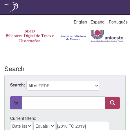
Skip
English
Español
Português
navigation
Search
Search:
for
Current filters: