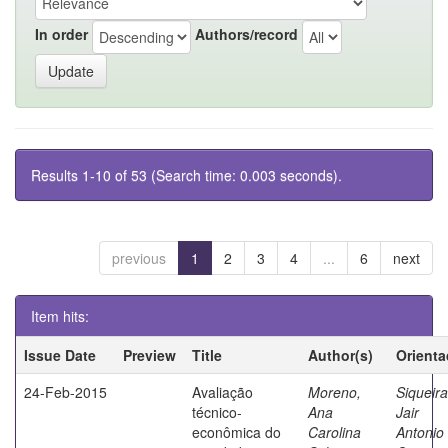
In order
Authors/record
Results 1-10 of 53 (Search time: 0.003 seconds).
previous
1
2
3
4
...
6
next
Item hits:
Issue Date
Preview
Title
Author(s)
Orienta
24-Feb-2015
Avaliação
Moreno,
Siqueira
técnico-
Ana
Jair
econômica do
Carolina
Antonio