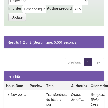
In order
Authors/record
Results 1-2 of 2 (Search time: 0.001 seconds).
previous
1
next
Item hits:
Issue Date
Preview
Title
Author(s)
Orientado
13-Nov-2013
Transferência
Dieter,
Sampaio,
de fósforo
Jonathan
Silvio
por
César