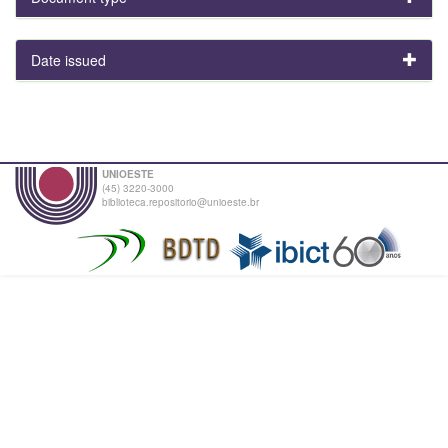
Date issued
UNIOESTE
(45) 3220-3000
biblioteca.repositorio@unioeste.br