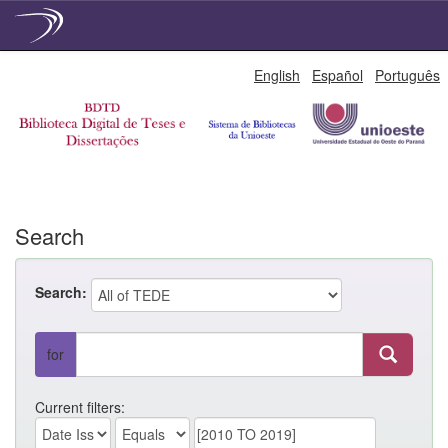
Skip
English
Español
Português
navigation
Search
Search:
for
Current filters: