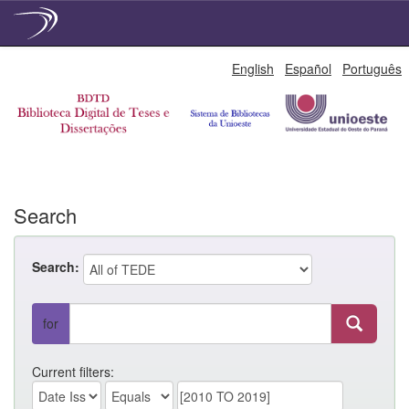
Skip
English
Español
Português
navigation
Search
Search:
for
Current filters: