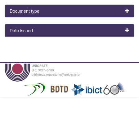
Document type
Date issued
UNIOESTE
(45) 3220-3000
biblioteca.repositorio@unioeste.br