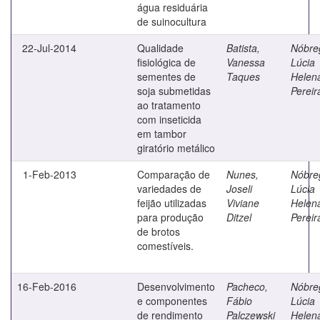
água residuária
de suinocultura
22-Jul-2014
Qualidade
Batista,
Nóbre
fisiológica de
Vanessa
Lúcia
sementes de
Taques
Helen
soja submetidas
Pereir
ao tratamento
com inseticida
em tambor
giratório metálico
1-Feb-2013
Comparação de
Nunes,
Nóbre
variedades de
Joseli
Lúcia
feijão utilizadas
Viviane
Helen
para produção
Ditzel
Pereir
de brotos
comestíveis.
16-Feb-2016
Desenvolvimento
Pacheco,
Nóbre
e componentes
Fábio
Lúcia
de rendimento
Palczewski
Helen