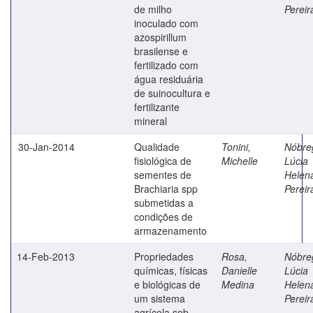
de milho
Pereir
inoculado com
azospirillum
brasilense e
fertilizado com
água residuária
de suinocultura e
fertilizante
mineral
30-Jan-2014
Qualidade
Tonini,
Nóbre
fisiológica de
Michelle
Lúcia
sementes de
Helen
Brachiaria spp
Pereir
submetidas a
condições de
armazenamento
14-Feb-2013
Propriedades
Rosa,
Nóbre
químicas, físicas
Danielle
Lúcia
e biológicas de
Medina
Helen
um sistema
Pereir
agrícola sob