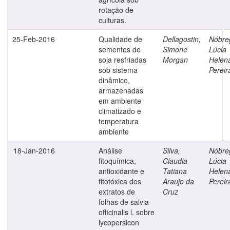
rotação de
culturas.
25-Feb-2016
Qualidade de
Dellagostin,
Nóbre
sementes de
Simone
Lúcia
soja resfriadas
Morgan
Helen
sob sistema
Pereir
dinâmico,
armazenadas
em ambiente
climatizado e
temperatura
ambiente
18-Jan-2016
Análise
Silva,
Nóbre
fitoquímica,
Claudia
Lúcia
antioxidante e
Tatiana
Helen
fitotóxica dos
Araujo da
Pereir
extratos de
Cruz
folhas de salvia
officinalis l. sobre
lycopersicon