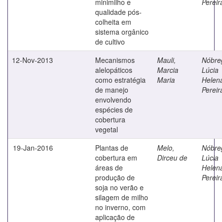
minimilho e
Pereir
qualidade pós-
colheita em
sistema orgânico
de cultivo
12-Nov-2013
Mecanismos
Mauli,
Nóbre
alelopáticos
Marcia
Lúcia
como estratégia
Maria
Helen
de manejo
Pereir
envolvendo
espécies de
cobertura
vegetal
19-Jan-2016
Plantas de
Melo,
Nóbre
cobertura em
Dirceu de
Lúcia
áreas de
Helen
produção de
Pereir
soja no verão e
silagem de milho
no inverno, com
aplicação de