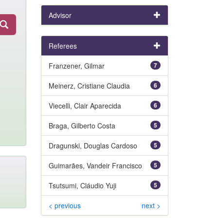
Advisor
Referees
Franzener, Gilmar
7
Meinerz, Cristiane Claudia
6
Viecelli, Clair Aparecida
6
Braga, Gilberto Costa
5
Dragunski, Douglas Cardoso
5
Guimarães, Vandeir Francisco
5
Tsutsumi, Cláudio Yuji
5
< previous
next >