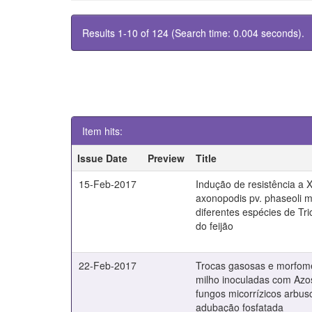
Results 1-10 of 124 (Search time: 0.004 seconds).
Item hits:
Issue Date
Preview
Title
15-Feb-2017
Indução de resistência a
axonopodis pv. phaseoli 
diferentes espécies de Tr
do feijão
22-Feb-2017
Trocas gasosas e morfome
milho inoculadas com Azos
fungos micorrízicos arbus
adubação fosfatada