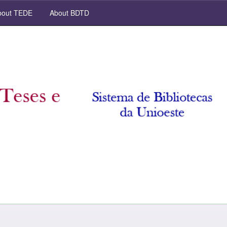
out TEDE
About BDTD