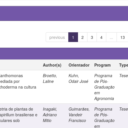
previous
1
2
3
4
...
13
Author(s)
Orientador
Program
Typ
 Xanthomonas
Broetto,
Kuhn,
Programa
Tes
mediada por
Laline
Odair José
de Pós-
ichoderma na cultura
Graduação
em
Agronomia
tria de plantas de
Inagaki,
Guimarães,
Programa
Tes
pirillum brasilense e
Adriano
Vandeir
de Pós-
culares sob
Mitio
Francisco
Graduação
em