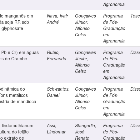
Agronomia
s de manganês em
Nava, Ivair
Gonçalves
Programa
Tes
 da soja RR sob
André
Júnior,
de Pós-
 glyphosate
Affonso
Graduação
Celso
em
Agronomia
, Pb e Cr) em águas
Rubio,
Gonçalves
Programa
Diss
ntes de Crambe
Fernanda
Júnior,
de Pós-
Affonso
Graduação
Celso
em
Agronomia
modinâmica do
Schwantes,
Gonçalves
Programa
Diss
íons metálicos
Daniel
Júnior,
de Pós-
dústria de mandioca
Affonso
Graduação
Celso
em
Agronomia
um lindemuthianum
Assi,
Stangarlin,
Programa
Diss
ltura do feijão
Lindomar
José
de Pós-
lo extrato de
Renato
Graduação