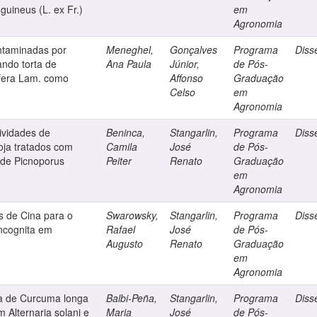
uineus (L. ex Fr.)
em
Agronomia
taminadas por
Meneghel,
Gonçalves
Programa
Diss
ando torta de
Ana Paula
Júnior,
de Pós-
fera Lam. como
Affonso
Graduação
Celso
em
Agronomia
tividades de
Beninca,
Stangarlin,
Programa
Diss
oja tratados com
Camila
José
de Pós-
 de Picnoporus
Peiter
Renato
Graduação
em
Agronomia
s de Cina para o
Swarowsky,
Stangarlin,
Programa
Diss
incognita em
Rafael
José
de Pós-
Augusto
Renato
Graduação
em
Agronomia
ma de Curcuma longa
Balbi-Peña,
Stangarlin,
Programa
Diss
 Alternaria solani e
Maria
José
de Pós-