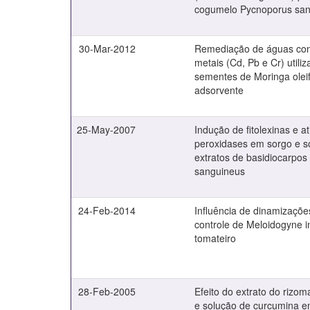
cogumelo Pycnoporus sang
30-Mar-2012
Remediação de águas con
metais (Cd, Pb e Cr) utiliz
sementes de Moringa olei
adsorvente
25-May-2007
Indução de fitolexinas e a
peroxidases em sorgo e s
extratos de basidiocarpos
sanguineus
24-Feb-2014
Influência de dinamizaçõe
controle de Meloidogyne 
tomateiro
28-Feb-2005
Efeito do extrato do rizo
e solução de curcumina em