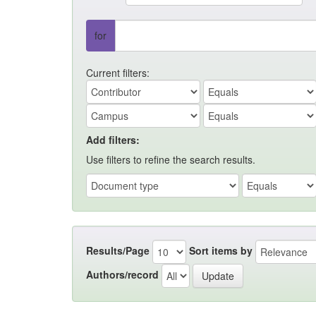
for
Current filters:
Add filters:
Use filters to refine the search results.
Results/Page
Sort items by
Authors/record