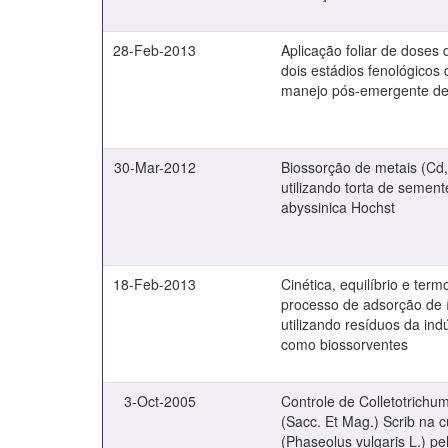
28-Feb-2013
Aplicação foliar de dose
dois estádios fenológicos
manejo pós-emergente de
30-Mar-2012
Biossorção de metais (Cd
utilizando torta de seme
abyssinica Hochst
18-Feb-2013
Cinética, equilíbrio e ter
processo de adsorção de 
utilizando resíduos da in
como biossorventes
3-Oct-2005
Controle de Colletotrich
(Sacc. Et Mag.) Scrib na cu
(Phaseolus vulgaris L.) pe