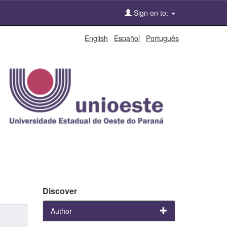
Sign on to:
English
Español
Português
Discover
Author