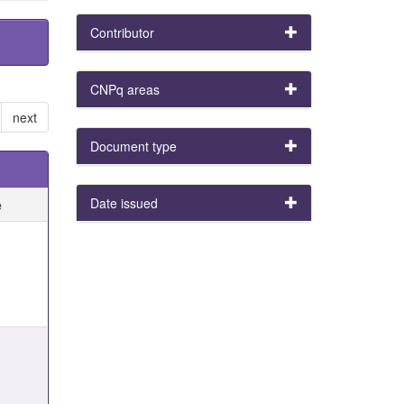
Contributor
CNPq areas
next
Document type
Date issued
e
e
e