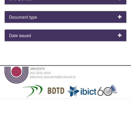
Document type
Date issued
UNIOESTE
(45) 3220-3000
biblioteca.repositorio@unioeste.br