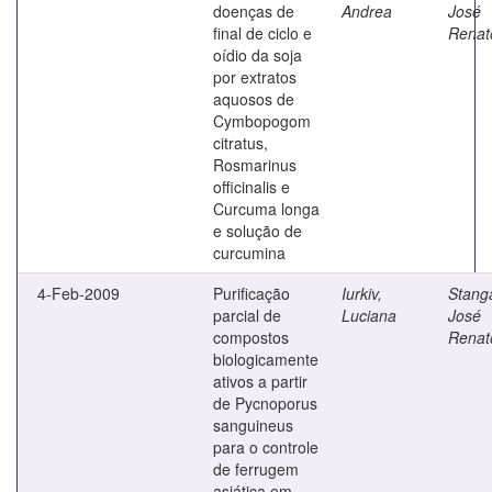
doenças de
Andrea
José
final de ciclo e
Renat
oídio da soja
por extratos
aquosos de
Cymbopogom
citratus,
Rosmarinus
officinalis e
Curcuma longa
e solução de
curcumina
4-Feb-2009
Purificação
Iurkiv,
Stanga
parcial de
Luciana
José
compostos
Renat
biologicamente
ativos a partir
de Pycnoporus
sanguineus
para o controle
de ferrugem
asiática em