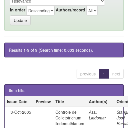
In order
Authors/record
Results 1-9 of 9 (Search time: 0.003 seconds).
previous
1
next
Item hits:
Issue Date
Preview
Title
Author(s)
Orien
3-Oct-2005
Controle de
Assi,
Stanga
Colletotrichum
Lindomar
José
lindemuthianum
Renat