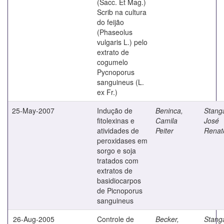
(Sacc. Et Mag.)
Scrib na cultura
do feijão
(Phaseolus
vulgaris L.) pelo
extrato de
cogumelo
Pycnoporus
sanguineus (L.
ex Fr.)
25-May-2007
Indução de
Beninca,
Stanga
fitolexinas e
Camila
José
atividades de
Peiter
Renat
peroxidases em
sorgo e soja
tratados com
extratos de
basidiocarpos
de Picnoporus
sanguineus
26-Aug-2005
Controle de
Becker,
Stanga