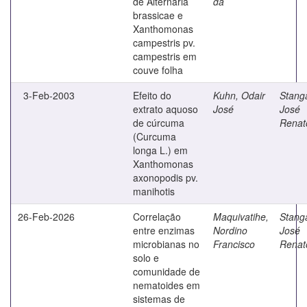
de Alternaria
da
brassicae e
Xanthomonas
campestris pv.
campestris em
couve folha
3-Feb-2003
Efeito do
Kuhn, Odair
Stanga
extrato aquoso
José
José
de cúrcuma
Renat
(Curcuma
longa L.) em
Xanthomonas
axonopodis pv.
manihotis
26-Feb-2026
Correlação
Maquivatihe,
Stanga
entre enzimas
Nordino
José
microbianas no
Francisco
Renat
solo e
comunidade de
nematoides em
sistemas de