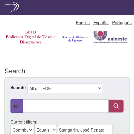
Skip
English
Español
Português
navigation
Search
Search:
for
Current filters: