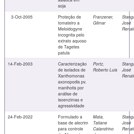
soja
3-Oct-2005
Proteção de
Franzener,
Stanga
tomateiro a
Gilmar
José
Meloidogyne
Renat
incognita pelo
extrato aquoso
de Tagetes
patula
14-Feb-2003
Caracterização
Portz,
Stanga
de isolados de
Roberto Luis
José
Xanthomonas
Renat
axonopodis pv.
manihotis por
análise de
isoenzimas e
agressividade
24-Feb-2022
Formulado a
Mata,
Stanga
base de alecrim
Tatiane
José
para controle
Calandrino
Renat