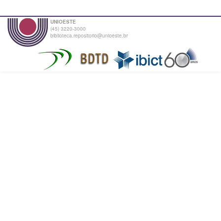
UNIOESTE
(45) 3220-3000
biblioteca.repositorio@unioeste.br