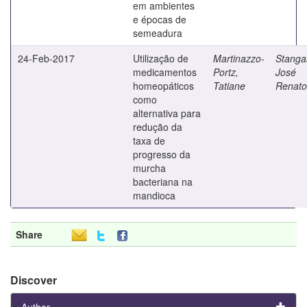
em ambientes
e épocas de
semeadura
24-Feb-2017
Utilização de
Martinazzo-
Stangar
medicamentos
Portz,
José
homeopáticos
Tatiane
Renato
como
alternativa para
redução da
taxa de
progresso da
murcha
bacteriana na
mandioca
Share
Discover
Author