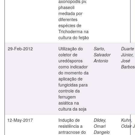
axonopodis pv.
phaseoli
mediada por
diferentes
espécies de
Trichoderma na
cultura do feijão
29-Feb-2012
Utilização do
Sarto,
Duarte
coletor de
Salvador
Júnior,
uredósporos
Antonio
José
como indicador
Barbos
do momento da
aplicação de
fungicidas para
controle da
ferrugem
asiática na
cultura da soja
12-May-2017
Indução de
Dildey,
Kuhn,
resistência a
Omari
Odair 
antracnose do
Dangelo