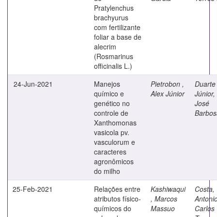
Pratylenchus
brachyurus
com fertilizante
foliar a base de
alecrim
(Rosmarinus
officinalis L.)
24-Jun-2021
Manejos
Pietrobon ,
Duarte
químico e
Alex Júnior
Júnior,
genético no
José
controle de
Barbos
Xanthomonas
vasicola pv.
vasculorum e
caracteres
agronômicos
do milho
25-Feb-2021
Relações entre
Kashiwaqui
Costa,
atributos físico-
, Marcos
Antoni
químicos do
Massuo
Carlos