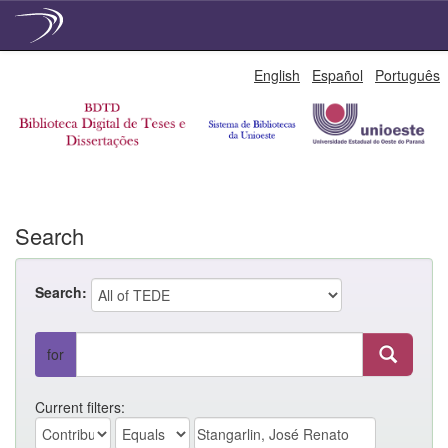
Skip
English
Español
Português
navigation
Search
Search:
for
Current filters: