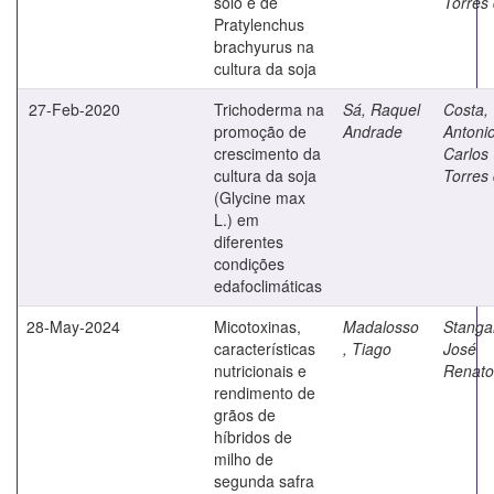
solo e de
Torres
Pratylenchus
brachyurus na
cultura da soja
27-Feb-2020
Trichoderma na
Sá, Raquel
Costa,
promoção de
Andrade
Antoni
crescimento da
Carlos
cultura da soja
Torres
(Glycine max
L.) em
diferentes
condições
edafoclimáticas
28-May-2024
Micotoxinas,
Madalosso
Stangar
características
, Tiago
José
nutricionais e
Renato
rendimento de
grãos de
híbridos de
milho de
segunda safra