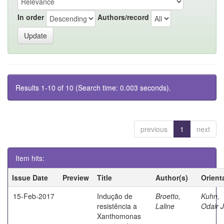
In order
Authors/record
Results 1-10 of 10 (Search time: 0.003 seconds).
previous
1
next
Item hits:
Issue Date
Preview
Title
Author(s)
Orient
15-Feb-2017
Indução de
Broetto,
Kuhn,
resistência a
Laline
Odair 
Xanthomonas