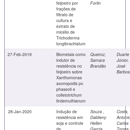
feijoeiro por
Forlin
frações de
filtrato de
cultura e
extrato de
micélio de
Trichoderma
longibrachiatum
27-Feb-2019
Biometais como
Queiroz,
Duarte
indutor de
Samara
Júnior,
resistência no
Brandão
José
feijoeiro sobre
Barbos
Xanthomonas
axonopodis pv.
phaseoli e
colletotrichum
lindemuthianum
28-Jan-2020
Indução de
Souza ,
Costa,
resistência em
Dablieny
Antoni
soja e controle
Hellen
Carlos
de
Garcia
Torres