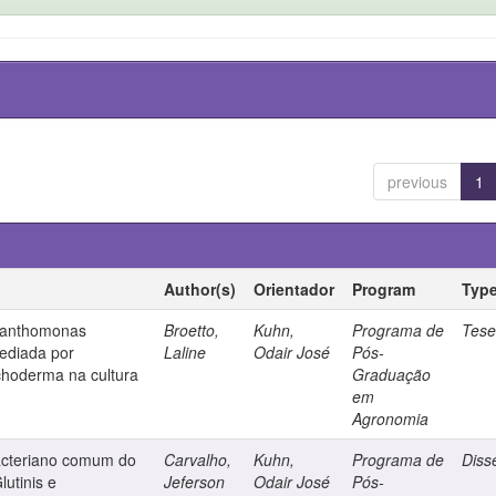
previous
1
Author(s)
Orientador
Program
Typ
 Xanthomonas
Broetto,
Kuhn,
Programa de
Tes
ediada por
Laline
Odair José
Pós-
ichoderma na cultura
Graduação
em
Agronomia
acteriano comum do
Carvalho,
Kuhn,
Programa de
Diss
lutinis e
Jeferson
Odair José
Pós-