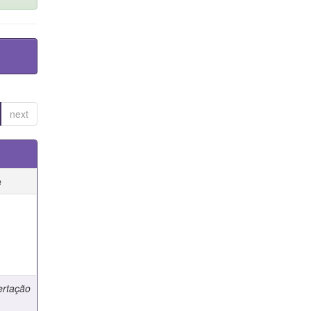
next
e
e
ertação