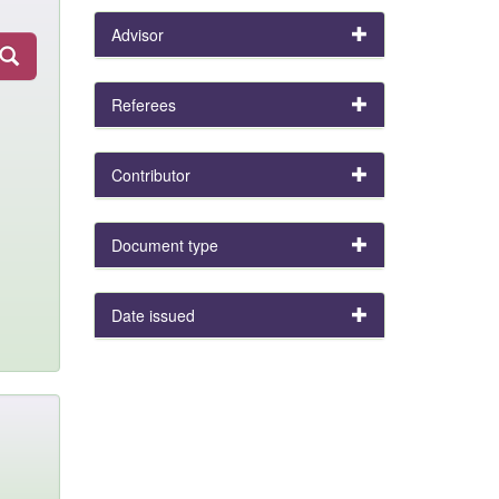
Advisor
Referees
Contributor
Document type
Date issued