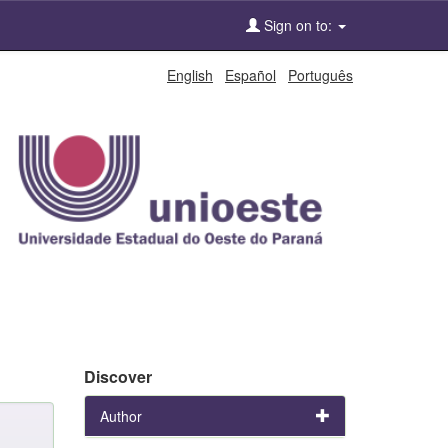
Sign on to:
English
Español
Português
Discover
Author