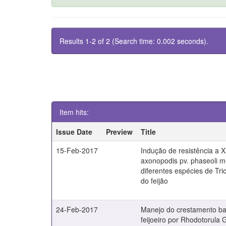
Results 1-2 of 2 (Search time: 0.002 seconds).
Item hits:
Issue Date
Preview
Title
15-Feb-2017
Indução de resistência a
axonopodis pv. phaseoli m
diferentes espécies de Tr
do feijão
24-Feb-2017
Manejo do crestamento b
feijoeiro por Rhodotorula G