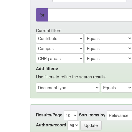
for
Current filters:
Add filters:
Use filters to refine the search results.
Results/Page
Sort items by
Authors/record