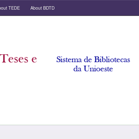
out TEDE
About BDTD