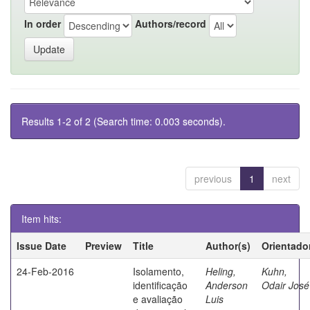
In order
Authors/record
Results 1-2 of 2 (Search time: 0.003 seconds).
previous
1
next
Item hits:
Issue Date
Preview
Title
Author(s)
Orientado
24-Feb-2016
Isolamento,
Heling,
Kuhn,
identificação
Anderson
Odair José
e avaliação
Luis