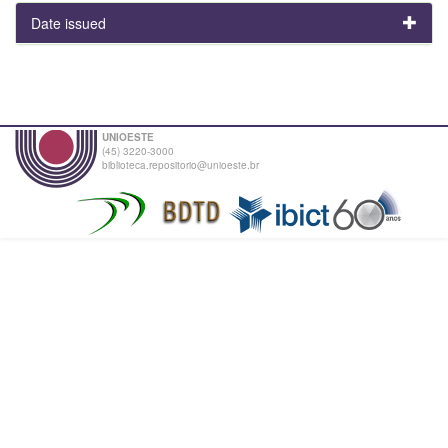
Date issued
UNIOESTE
(45) 3220-3000
biblioteca.repositorio@unioeste.br