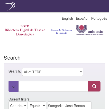
Skip
English
Español
Português
navigation
Search
Search:
for
Current filters: