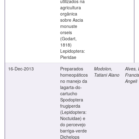
utilizados na
agricultura
orgânica
sobre Ascia
monuste
orseis
(Godart,
1818)
Lepidoptera:
Pieridae
16-Dec-2013
Preparados
Modolon,
Alves, 
homeopáticos
Tatiani Alano
Franci
no manejo da
Angeli
lagarta-do-
cartucho
Spodoptera
frugiperda
(Lepidoptera:
Noctuidae) e
do percevejo
barriga-verde
Dichelops