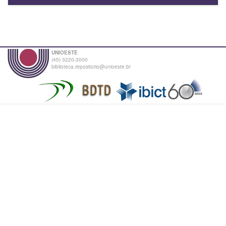
UNIOESTE
(45) 3220-3000
biblioteca.repositorio@unioeste.br