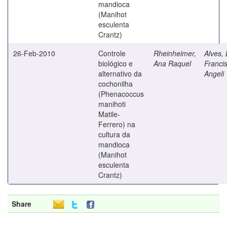
mandioca
(Manihot
esculenta
Crantz)
26-Feb-2010
Controle
Rheinheimer,
Alves, 
biológico e
Ana Raquel
Franci
alternativo da
Angeli
cochonilha
(Phenacoccus
manihoti
Matile-
Ferrero) na
cultura da
mandioca
(Manihot
esculenta
Crantz)
Share