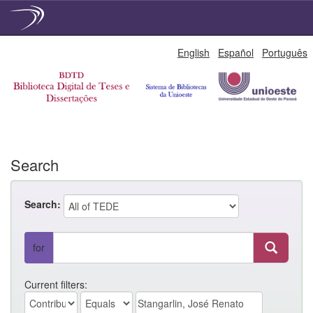
Skip
English
Español
Português
navigation
Search
Search:
for
Current filters: