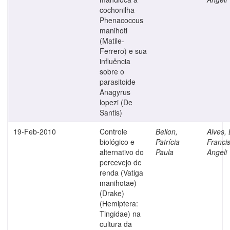
cochonilha
Phenacoccus
manihoti
(Matile-
Ferrero) e sua
influência
sobre o
parasitoide
Anagyrus
lopezi (De
Santis)
19-Feb-2010
Controle
Bellon,
Alves, 
biológico e
Patrícia
Franci
alternativo do
Paula
Angeli
percevejo de
renda (Vatiga
manihotae)
(Drake)
(Hemiptera:
Tingidae) na
cultura da