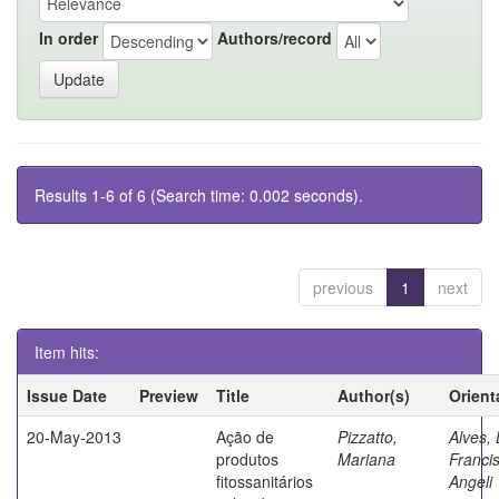
In order
Authors/record
Results 1-6 of 6 (Search time: 0.002 seconds).
previous
1
next
Item hits:
Issue Date
Preview
Title
Author(s)
Orient
20-May-2013
Ação de
Pizzatto,
Alves, 
produtos
Mariana
Franci
fitossanitários
Angeli