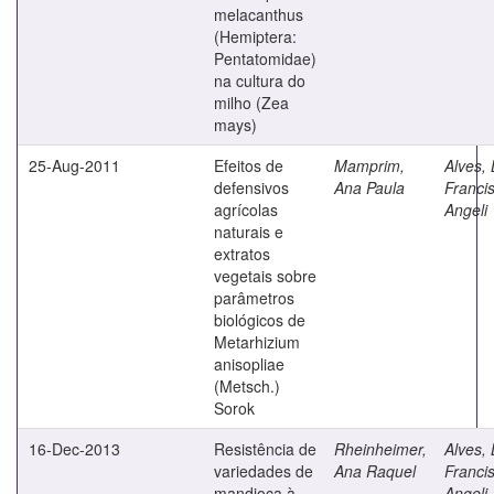
melacanthus
(Hemiptera:
Pentatomidae)
na cultura do
milho (Zea
mays)
25-Aug-2011
Efeitos de
Mamprim,
Alves, 
defensivos
Ana Paula
Franci
agrícolas
Angeli
naturais e
extratos
vegetais sobre
parâmetros
biológicos de
Metarhizium
anisopliae
(Metsch.)
Sorok
16-Dec-2013
Resistência de
Rheinheimer,
Alves, 
variedades de
Ana Raquel
Franci
mandioca à
Angeli