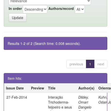
In order
Authors/record
Results 1-2 of 2 (Search time: 0.008 seconds).
previous
1
next
Item hits:
Issue Date
Preview
Title
Author(s)
Orient
27-Feb-2014
Interação
Dildey,
Kuhn,
Trichoderma-
Omari
Odair J
feijoeiro e seus
Dangelo