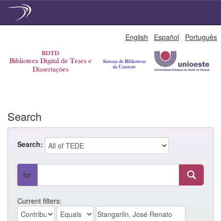
Skip
English
Español
Português
navigation
Search
Search:
for
Current filters: