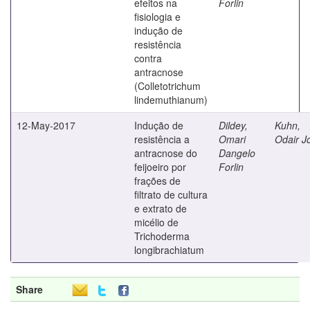
efeitos na
Forlin
fisiologia e
indução de
resistência
contra
antracnose
(Colletotrichum
lindemuthianum)
12-May-2017
Indução de
Dildey,
Kuhn,
resistência a
Omari
Odair J
antracnose do
Dangelo
feijoeiro por
Forlin
frações de
filtrato de cultura
e extrato de
micélio de
Trichoderma
longibrachiatum
Share