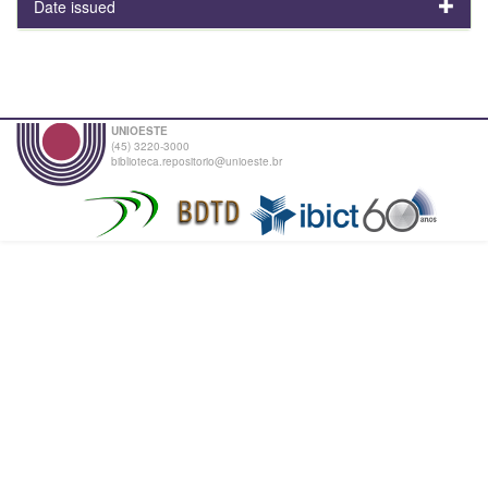
Date issued
UNIOESTE
(45) 3220-3000
biblioteca.repositorio@unioeste.br