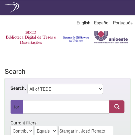
Skip
English
Español
Português
navigation
Search
Search:
for
Current filters: