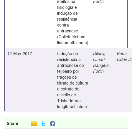
efeitos na
Forlin
fisiologia e
indução de
resistência
contra
antracnose
(Colletotrichum
lindemuthianum)
12-May-2017
Indução de
Dildey,
Kuhn,
resistência a
Omari
Odair J
antracnose do
Dangelo
feijoeiro por
Forlin
frações de
filtrato de cultura
e extrato de
micélio de
Trichoderma
longibrachiatum
Share