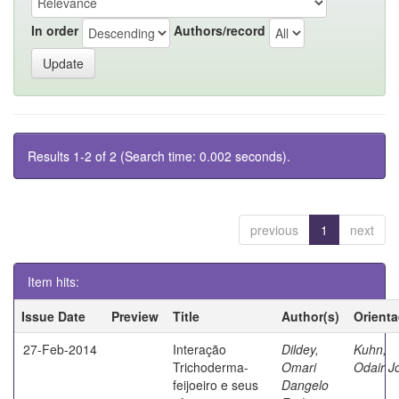
In order
Authors/record
Results 1-2 of 2 (Search time: 0.002 seconds).
previous
1
next
Item hits:
Issue Date
Preview
Title
Author(s)
Orient
27-Feb-2014
Interação
Dildey,
Kuhn,
Trichoderma-
Omari
Odair J
feijoeiro e seus
Dangelo