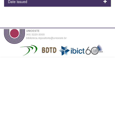
Date issued
UNIOESTE
(45) 3220-3000
biblioteca.repositorio@unioeste.br