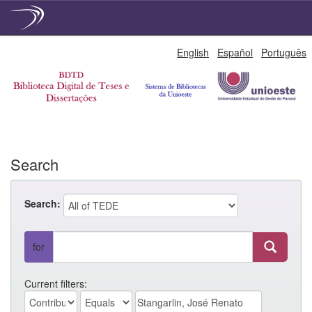
Skip
English
Español
Português
navigation
Search
Search:
for
Current filters: