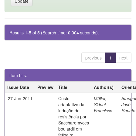
Results 1-5 of 5 (Search time: 0.004 seconds).
previous
1
next
Item hits:
Issue Date
Preview
Title
Author(s)
Orient
27-Jun-2011
Custo
Müller,
Stangar
adaptativo da
Sidnei
José
indução de
Francisco
Renato
resistência por
Saccharomyces
boulardii em
feijoeiro