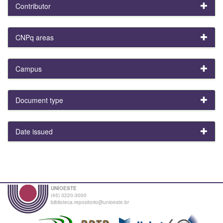
Contributor
CNPq areas
Campus
Document type
Date issued
UNIOESTE
(45) 3220-3000
biblioteca.repositorio@unioeste.br