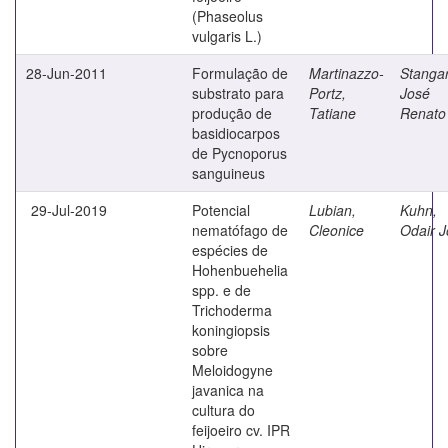
(Phaseolus
vulgaris L.)
28-Jun-2011
Formulação de
Martinazzo-
Stangar
substrato para
Portz,
José
produção de
Tatiane
Renato
basidiocarpos
de Pycnoporus
sanguineus
29-Jul-2019
Potencial
Lubian,
Kuhn,
nematófago de
Cleonice
Odair 
espécies de
Hohenbuehelia
spp. e de
Trichoderma
koningiopsis
sobre
Meloidogyne
javanica na
cultura do
feijoeiro cv. IPR