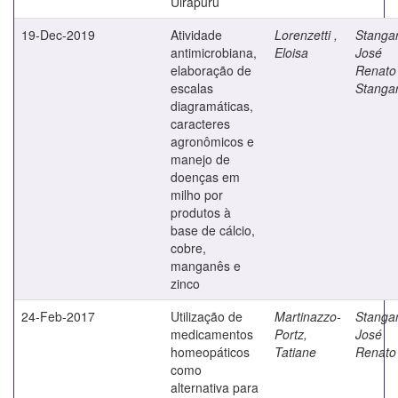
Uirapuru
19-Dec-2019
Atividade
Lorenzetti ,
Stangar
antimicrobiana,
Eloisa
José
elaboração de
Renato
escalas
Stangar
diagramáticas,
caracteres
agronômicos e
manejo de
doenças em
milho por
produtos à
base de cálcio,
cobre,
manganês e
zinco
24-Feb-2017
Utilização de
Martinazzo-
Stangar
medicamentos
Portz,
José
homeopáticos
Tatiane
Renato
como
alternativa para