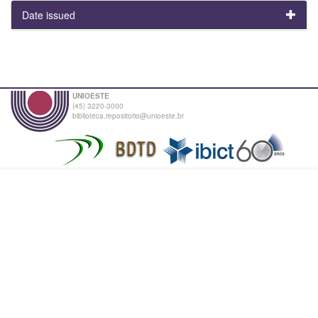
Date issued
UNIOESTE
(45) 3220-3000
biblioteca.repositorio@unioeste.br