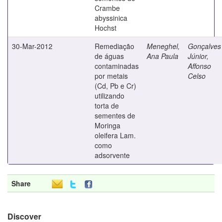
Crambe
abyssinica
Hochst
30-Mar-2012
Remediação
Meneghel,
Gonçalves
de águas
Ana Paula
Júnior,
contaminadas
Affonso
por metais
Celso
(Cd, Pb e Cr)
utilizando
torta de
sementes de
Moringa
oleifera Lam.
como
adsorvente
Share
Discover