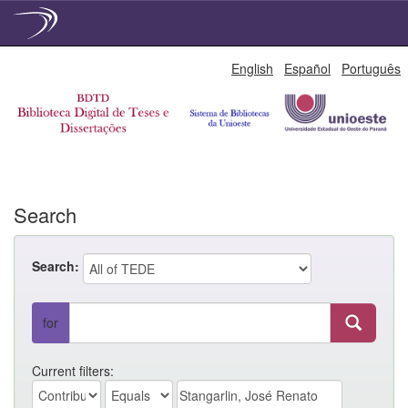
Skip
English
Español
Português
navigation
Search
Search:
for
Current filters: