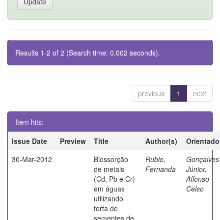
Results 1-2 of 2 (Search time: 0.002 seconds).
previous
1
next
Item hits:
Issue Date
Preview
Title
Author(s)
Orientado
30-Mar-2012
Biossorção
Rubio,
Gonçalves
de metais
Fernanda
Júnior,
(Cd, Pb e Cr)
Affonso
em águas
Celso
utilizando
torta de
sementes de