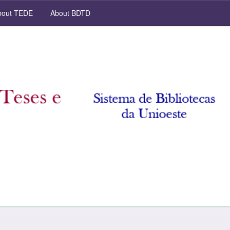
out TEDE
About BDTD