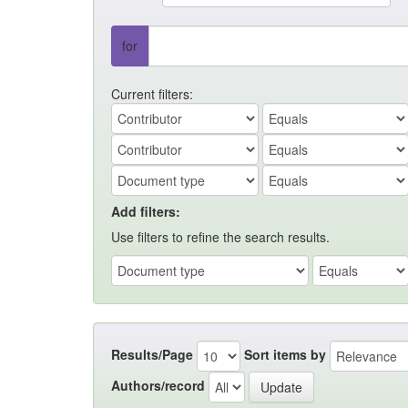
for
Current filters:
Add filters:
Use filters to refine the search results.
Results/Page
Sort items by
Authors/record