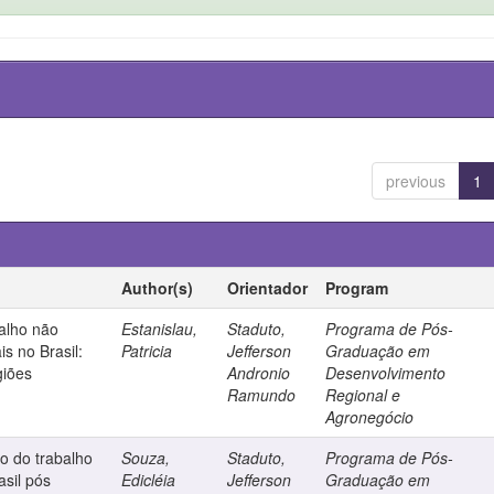
previous
1
Author(s)
Orientador
Program
alho não
Estanislau,
Staduto,
Programa de Pós-
is no Brasil:
Patricia
Jefferson
Graduação em
giões
Andronio
Desenvolvimento
Ramundo
Regional e
Agronegócio
o do trabalho
Souza,
Staduto,
Programa de Pós-
asil pós
Edicléia
Jefferson
Graduação em