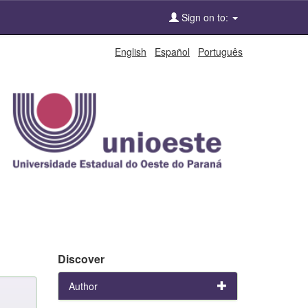
Sign on to:
English
Español
Português
Discover
Author