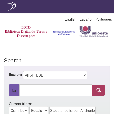
Skip
English
Español
Português
navigation
Search
Search:
for
Current filters: