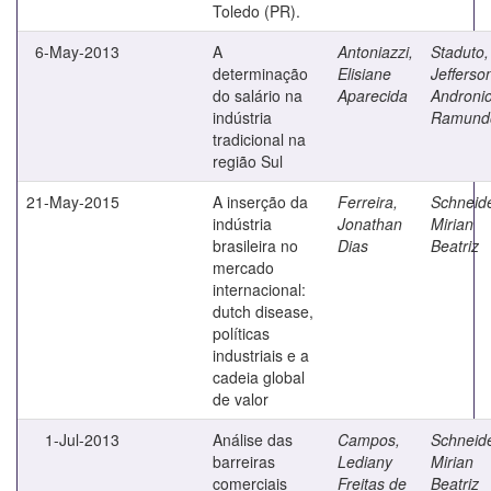
Toledo (PR).
6-May-2013
A
Antoniazzi,
Staduto,
determinação
Elisiane
Jefferso
do salário na
Aparecida
Androni
indústria
Ramund
tradicional na
região Sul
21-May-2015
A inserção da
Ferreira,
Schneide
indústria
Jonathan
Mirian
brasileira no
Dias
Beatriz
mercado
internacional:
dutch disease,
políticas
industriais e a
cadeia global
de valor
1-Jul-2013
Análise das
Campos,
Schneide
barreiras
Lediany
Mirian
comerciais
Freitas de
Beatriz