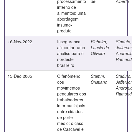
processamento
de
Alberto
interno de
alimentos: uma
abordagem
insumo-
produto
16-Nov-2022
Insegurança
Pinheiro,
Staduto,
alimentar: uma
Laécio de
Jefferso
análise para o
Oliveira
Androni
nordeste
Ramund
brasileiro
15-Dec-2005
O fenômeno
Stamm,
Staduto,
dos
Cristiano
Jefferso
movimentos
Androni
pendulares dos
Ramund
trabalhadores
intermunicipais
entre cidades
de porte
médio: o caso
de Cascavel e