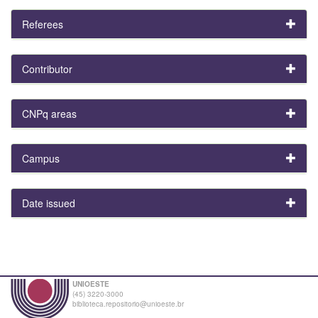
Referees
Contributor
CNPq areas
Campus
Date issued
UNIOESTE
(45) 3220-3000
biblioteca.repositorio@unioeste.br