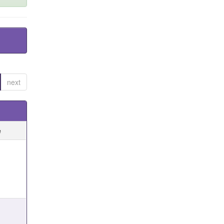
next
e
e
e