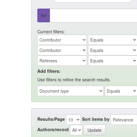
for
Current filters:
Add filters:
Use filters to refine the search results.
Results/Page
Sort items by
Authors/record