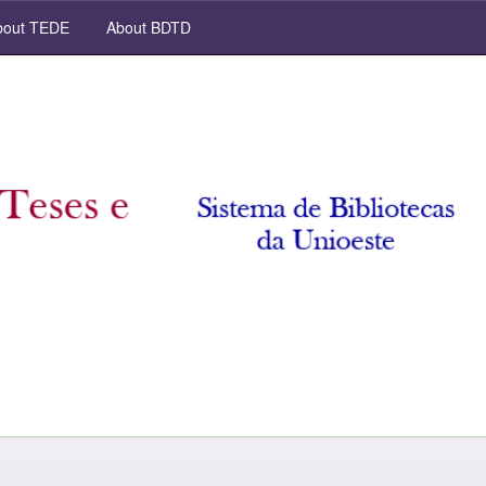
out TEDE
About BDTD