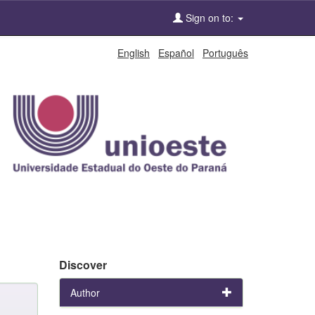
Sign on to:
English
Español
Português
Discover
Author