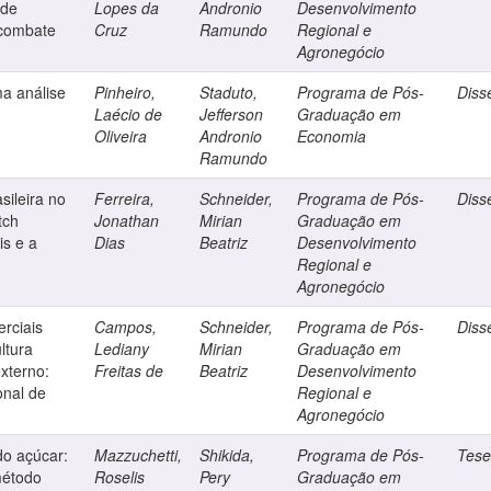
 de
Lopes da
Andronio
Desenvolvimento
 combate
Cruz
Ramundo
Regional e
Agronegócio
ma análise
Pinheiro,
Staduto,
Programa de Pós-
Diss
Laécio de
Jefferson
Graduação em
Oliveira
Andronio
Economia
Ramundo
sileira no
Ferreira,
Schneider,
Programa de Pós-
Diss
tch
Jonathan
Mirian
Graduação em
is e a
Dias
Beatriz
Desenvolvimento
Regional e
Agronegócio
erciais
Campos,
Schneider,
Programa de Pós-
Diss
ltura
Lediany
Mirian
Graduação em
xterno:
Freitas de
Beatriz
Desenvolvimento
onal de
Regional e
Agronegócio
do açúcar:
Mazzuchetti,
Shikida,
Programa de Pós-
Tes
método
Roselis
Pery
Graduação em