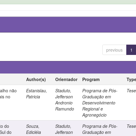
previous
1
Author(s)
Orientador
Program
Typ
alho não
Estanislau,
Staduto,
Programa de Pós-
Tes
ais no
Patricia
Jefferson
Graduação em
Andronio
Desenvolvimento
Ramundo
Regional e
Agronegócio
to do
Souza,
Staduto,
Programa de Pós-
Tes
 Sul do
Edicléia
Jefferson
Graduação em