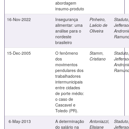
abordagem
insumo-produto
16-Nov-2022
Insegurança
Pinheiro,
Staduto
alimentar: uma
Laécio de
Jefferso
análise para o
Oliveira
Androni
nordeste
Ramun
brasileiro
15-Dec-2005
O fenômeno
Stamm,
Staduto
dos
Cristiano
Jefferso
movimentos
Androni
pendulares dos
Ramun
trabalhadores
intermunicipais
entre cidades
de porte médio:
o caso de
Cascavel e
Toledo (PR).
6-May-2013
A determinação
Antoniazzi,
Staduto
do salário na
Elisiane
Jefferso