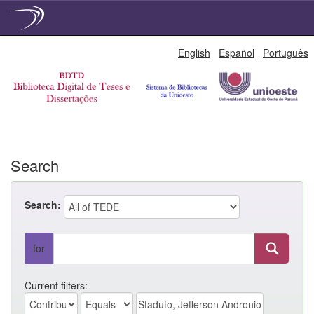
Skip
English
Español
Português
navigation
Search
Search:
for
Current filters: