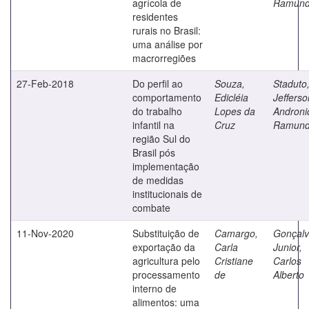
agrícola de
Ramun
residentes
rurais no Brasil:
uma análise por
macrorregiões
27-Feb-2018
Do perfil ao
Souza,
Staduto
comportamento
Edicléia
Jefferso
do trabalho
Lopes da
Androni
infantil na
Cruz
Ramun
região Sul do
Brasil pós
implementação
de medidas
institucionais de
combate
11-Nov-2020
Substituição de
Camargo,
Gonçal
exportação da
Carla
Junior,
agricultura pelo
Cristiane
Carlos
processamento
de
Alberto
interno de
alimentos: uma