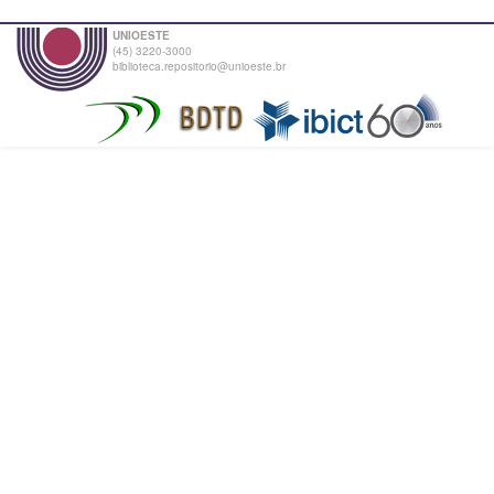
UNIOESTE
(45) 3220-3000
biblioteca.repositorio@unioeste.br