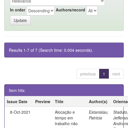
In order
Authors/record
Results 1-7 of 7 (Search time: 0.004 seconds).
previous
1
next
Item hits:
Issue Date
Preview
Title
Author(s)
Orienta
8-Oct-2021
Alocação e
Estanislau,
Staduto
tempo em
Patricia
Jefferso
trabalho não
Androni