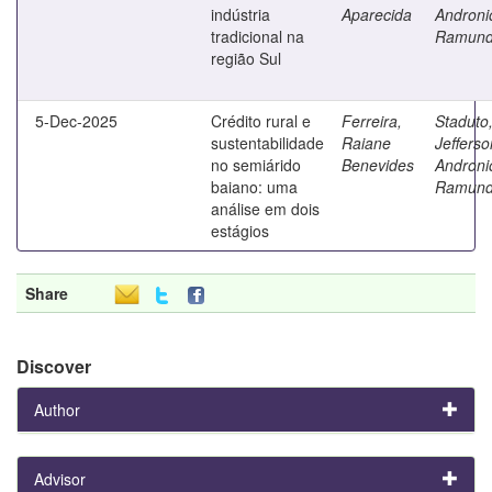
indústria
Aparecida
Androni
tradicional na
Ramun
região Sul
5-Dec-2025
Crédito rural e
Ferreira,
Staduto
sustentabilidade
Raiane
Jefferso
no semiárido
Benevides
Androni
baiano: uma
Ramun
análise em dois
estágios
Share
Discover
Author
Advisor