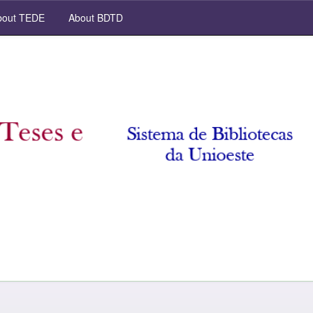
out TEDE
About BDTD