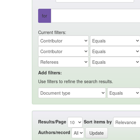
for
Current filters:
Add filters:
Use filters to refine the search results.
Results/Page
Sort items by
Authors/record