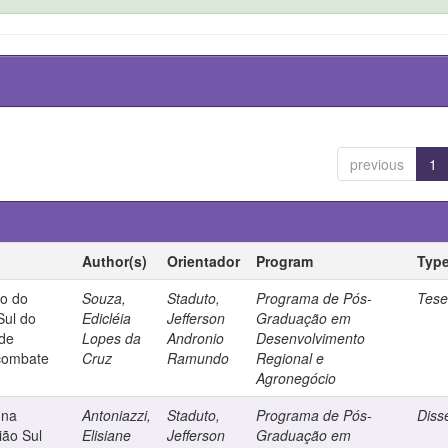
previous
1
Author(s)
Orientador
Program
Typ
to do
Souza,
Staduto,
Programa de Pós-
Tes
 Sul do
Edicléia
Jefferson
Graduação em
 de
Lopes da
Andronio
Desenvolvimento
 combate
Cruz
Ramundo
Regional e
Agronegócio
 na
Antoniazzi,
Staduto,
Programa de Pós-
Diss
gião Sul
Elisiane
Jefferson
Graduação em