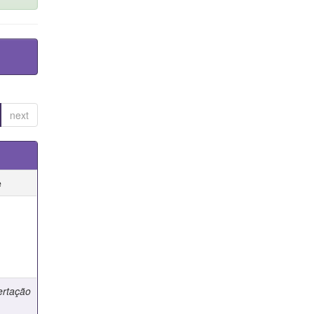
next
e
e
ertação