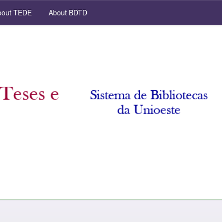
out TEDE
About BDTD