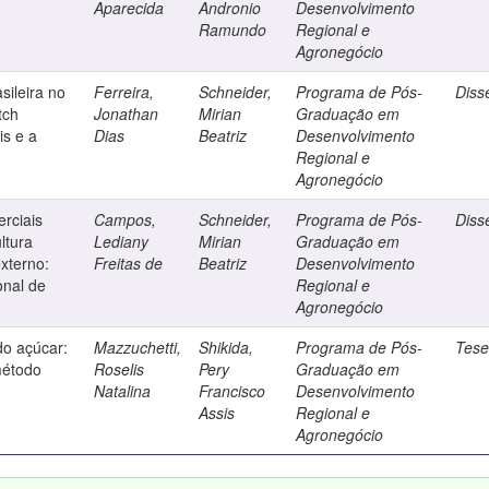
Aparecida
Andronio
Desenvolvimento
Ramundo
Regional e
Agronegócio
sileira no
Ferreira,
Schneider,
Programa de Pós-
Diss
tch
Jonathan
Mirian
Graduação em
is e a
Dias
Beatriz
Desenvolvimento
Regional e
Agronegócio
erciais
Campos,
Schneider,
Programa de Pós-
Diss
ltura
Lediany
Mirian
Graduação em
xterno:
Freitas de
Beatriz
Desenvolvimento
onal de
Regional e
Agronegócio
do açúcar:
Mazzuchetti,
Shikida,
Programa de Pós-
Tes
método
Roselis
Pery
Graduação em
Natalina
Francisco
Desenvolvimento
Assis
Regional e
Agronegócio