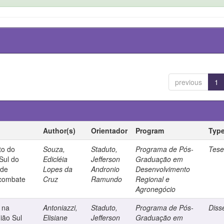
previous
1
Author(s)
Orientador
Program
Typ
to do
Souza,
Staduto,
Programa de Pós-
Tes
 Sul do
Edicléia
Jefferson
Graduação em
 de
Lopes da
Andronio
Desenvolvimento
 combate
Cruz
Ramundo
Regional e
Agronegócio
 na
Antoniazzi,
Staduto,
Programa de Pós-
Diss
gião Sul
Elisiane
Jefferson
Graduação em