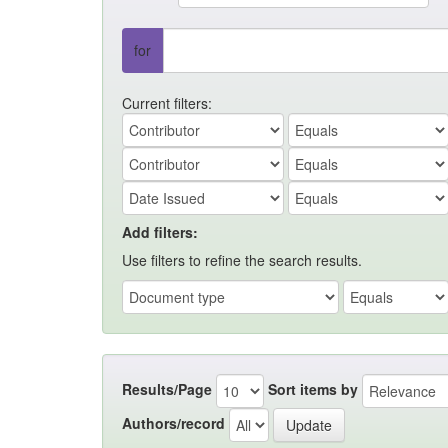
for
Current filters:
Add filters:
Use filters to refine the search results.
Results/Page
Sort items by
Authors/record