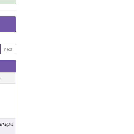
next
e
e
ertação