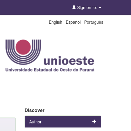
Sign on to:
English
Español
Português
Discover
Author