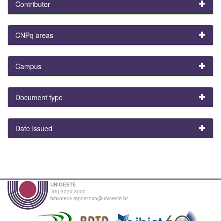
Contributor
CNPq areas
Campus
Document type
Date issued
UNIOESTE
(45) 3220-3000
biblioteca.repositorio@unioeste.br