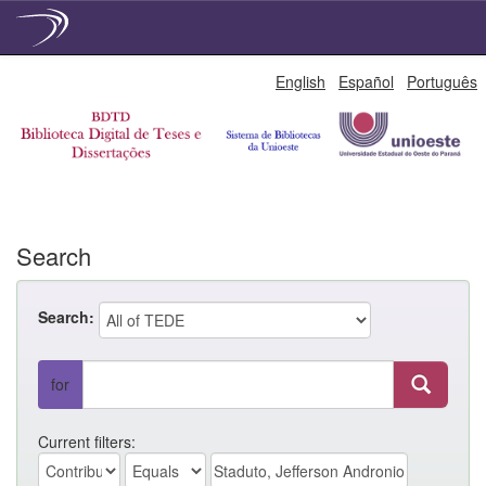
Skip
English
Español
Português
navigation
Search
Search:
for
Current filters: