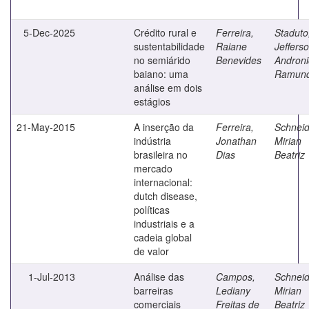
5-Dec-2025
Crédito rural e
Ferreira,
Staduto
sustentabilidade
Raiane
Jeffers
no semiárido
Benevides
Androni
baiano: uma
Ramun
análise em dois
estágios
21-May-2015
A inserção da
Ferreira,
Schneid
indústria
Jonathan
Mirian
brasileira no
Dias
Beatriz
mercado
internacional:
dutch disease,
políticas
industriais e a
cadeia global
de valor
1-Jul-2013
Análise das
Campos,
Schneid
barreiras
Lediany
Mirian
comerciais
Freitas de
Beatriz