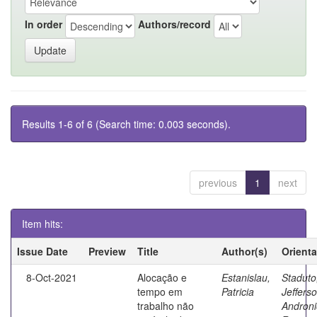
In order
Authors/record
Results 1-6 of 6 (Search time: 0.003 seconds).
previous
1
next
Item hits:
Issue Date
Preview
Title
Author(s)
Orient
8-Oct-2021
Alocação e
Estanislau,
Staduto
tempo em
Patricia
Jeffers
trabalho não
Androni