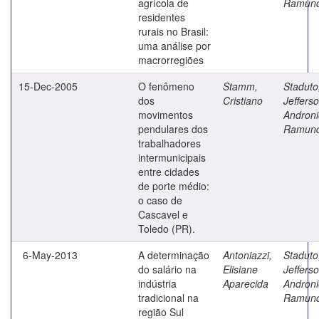
agrícola de
Ramun
residentes
rurais no Brasil:
uma análise por
macrorregiões
15-Dec-2005
O fenômeno
Stamm,
Staduto
dos
Cristiano
Jeffers
movimentos
Androni
pendulares dos
Ramun
trabalhadores
intermunicipais
entre cidades
de porte médio:
o caso de
Cascavel e
Toledo (PR).
6-May-2013
A determinação
Antoniazzi,
Staduto
do salário na
Elisiane
Jeffers
indústria
Aparecida
Androni
tradicional na
Ramun
região Sul