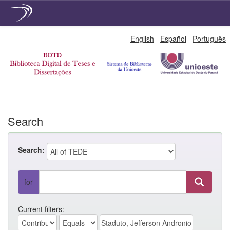
Skip
English
Español
Português
navigation
Search
Search:
for
Current filters: