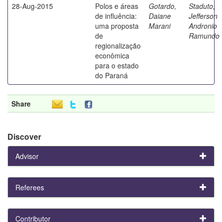
28-Aug-2015
Polos e áreas
Gotardo,
Staduto,
de influência:
Daiane
Jefferson
uma proposta
Marani
Andronio
de
Ramundo
regionalização
econômica
para o estado
do Paraná
Share
Discover
Advisor
Referees
Contributor