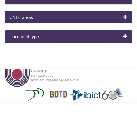
CNPq areas
Document type
UNIOESTE
(45) 3220-3000
biblioteca.repositorio@unioeste.br