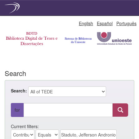
Skip
English
Español
Português
navigation
Search
Search:
for
Current filters: