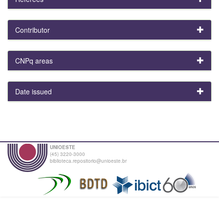
Contributor
CNPq areas
Date issued
UNIOESTE
(45) 3220-3000
biblioteca.repositorio@unioeste.br