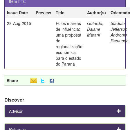
Item hits:
Issue Date
Preview
Title
Author(s)
Orientado
28-Aug-2015
Polos e áreas
Gotardo,
Staduto,
de influência:
Daiane
Jefferson
uma proposta
Marani
Andronio
de
Ramundo
regionalização
econômica
para o estado
do Paraná
Share
Discover
Advisor
Referees