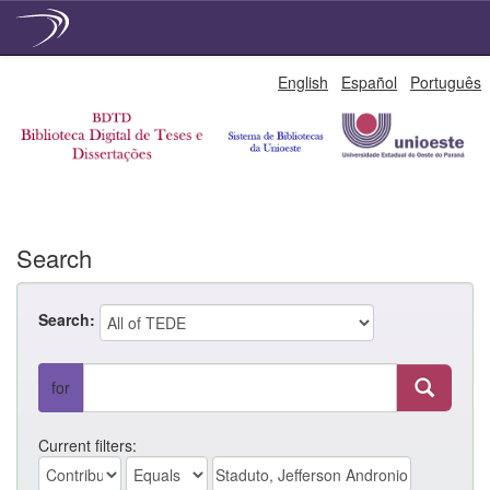
Skip
English
Español
Português
navigation
Search
Search:
for
Current filters: