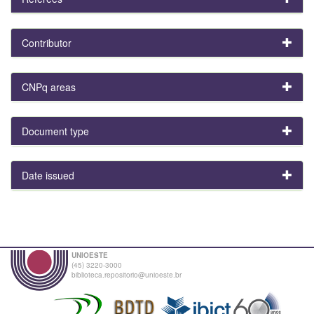
Contributor
CNPq areas
Document type
Date issued
UNIOESTE
(45) 3220-3000
biblioteca.repositorio@unioeste.br