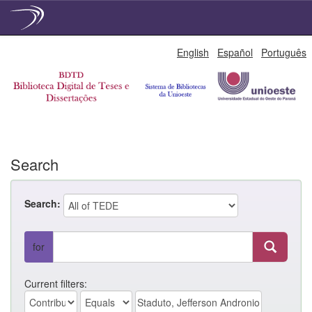
Skip
English
Español
Português
navigation
Search
Search:
for
Current filters: