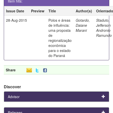
Item hits:
Issue Date
Preview
Title
Author(s)
Orientado
28-Aug-2015
Polos e áreas
Gotardo,
Staduto,
de influência:
Daiane
Jefferson
uma proposta
Marani
Andronio
de
Ramundo
regionalização
econômica
para o estado
do Paraná
Share
Discover
Advisor
Referees