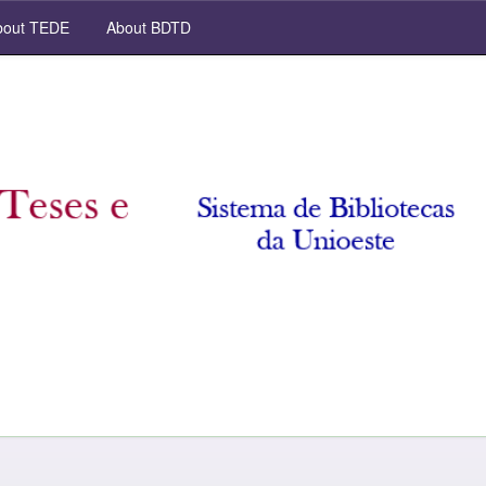
out TEDE
About BDTD