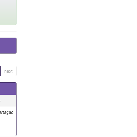
next
e
ertação