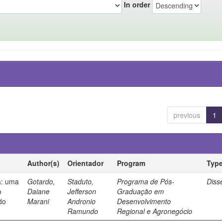
In order
previous
1
Author(s)
Orientador
Program
Typ
a: uma
Gotardo,
Staduto,
Programa de Pós-
Diss
o
Daiane
Jefferson
Graduação em
do
Marani
Andronio
Desenvolvimento
Ramundo
Regional e Agronegócio