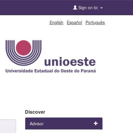
Sign on to:
English
Español
Português
Discover
Advisor