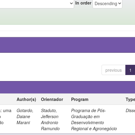
In order
previous
1
Author(s)
Orientador
Program
Typ
a: uma
Gotardo,
Staduto,
Programa de Pós-
Diss
o
Daiane
Jefferson
Graduação em
do
Marani
Andronio
Desenvolvimento
Ramundo
Regional e Agronegócio