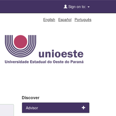
Sign on to:
English
Español
Português
Discover
Advisor