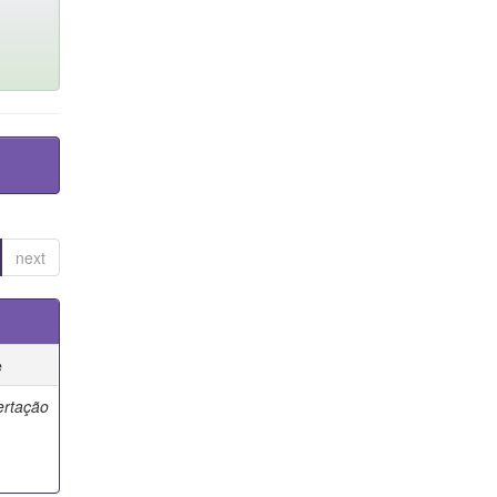
next
e
ertação