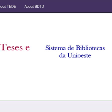
out TEDE
About BDTD