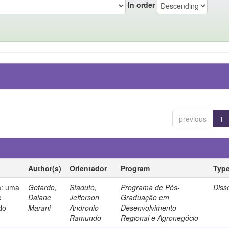
In order
previous
1
Author(s)
Orientador
Program
Typ
a: uma
Gotardo,
Staduto,
Programa de Pós-
Diss
o
Daiane
Jefferson
Graduação em
do
Marani
Andronio
Desenvolvimento
Ramundo
Regional e Agronegócio