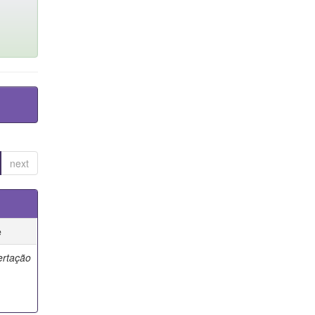
next
e
ertação