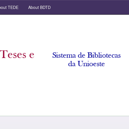
out TEDE
About BDTD