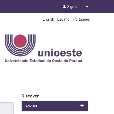
Sign on to:
English
Español
Português
Discover
Advisor