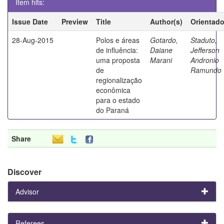
Item hits:
Issue Date
Preview
Title
Author(s)
Orientado
28-Aug-2015
Polos e áreas
Gotardo,
Staduto,
de influência:
Daiane
Jefferson
uma proposta
Marani
Andronio
de
Ramundo
regionalização
econômica
para o estado
do Paraná
Share
Discover
Advisor
Referees