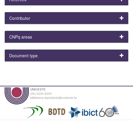
Contributor
CNPq areas
Document type
UNIOESTE
(45) 3220-3000
biblioteca.repositorio@unioeste.br