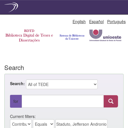
Skip
English
Español
Português
navigation
Search
Search:
for
Current filters: