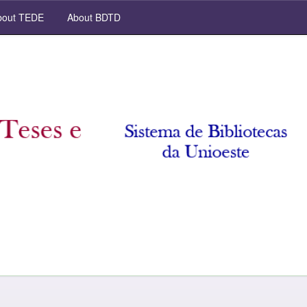
out TEDE
About BDTD