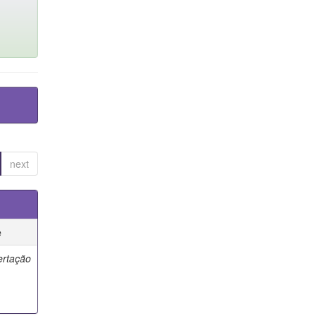
next
e
ertação