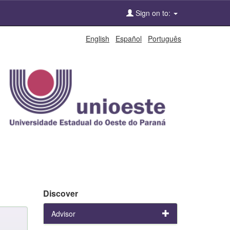
Sign on to:
English
Español
Português
Discover
Advisor