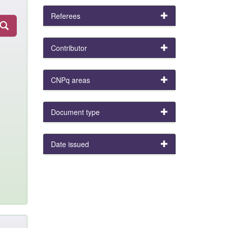
Referees
Contributor
CNPq areas
Document type
Date issued