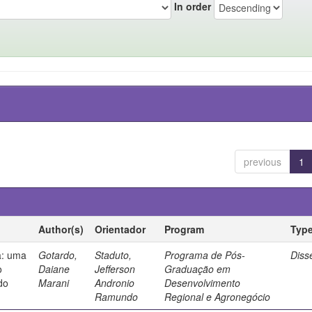
In order
previous
1
Author(s)
Orientador
Program
Typ
a: uma
Gotardo,
Staduto,
Programa de Pós-
Diss
o
Daiane
Jefferson
Graduação em
do
Marani
Andronio
Desenvolvimento
Ramundo
Regional e Agronegócio