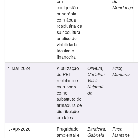
em
de
codigestão
Mendonça
anaeróbia
com água
residuária da
suinocultura:
análise de
viabilidade
técnica e
financeira
1-Mar-2024
A utilização
Oliveira,
Prior,
do PET
Christian
Maritane
reciclado e
Valcir
extrusado
Kniphoff
como
de
substituto de
armadura de
distribuição
em lajes
7-Apr-2026
Fragilidade
Bandeira,
Prior,
ambiental e
Gabriela
Maritane