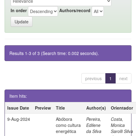
In order
Authors/record
Results 1-3 of 3 (Search time: 0.002 seconds).
previous
1
next
Item hits:
Issue Date
Preview
Title
Author(s)
Orientador
9-Aug-2024
Abóbora
Pereira,
Costa,
como cultura
Edilene
Monica
energética
da Silva
Sarolli Silva