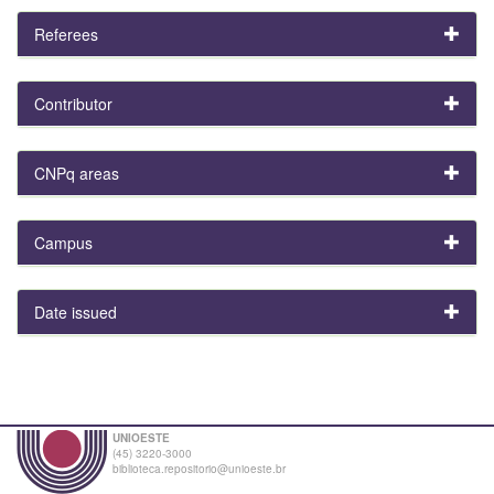
Referees
Contributor
CNPq areas
Campus
Date issued
UNIOESTE
(45) 3220-3000
biblioteca.repositorio@unioeste.br