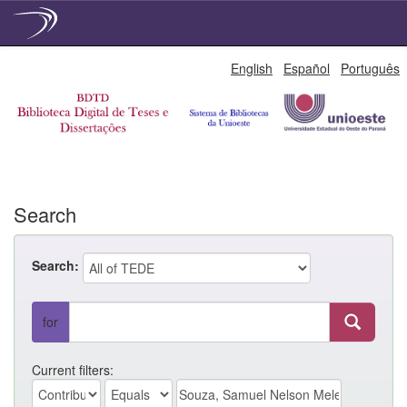
Skip
English
Español
Português
navigation
Search
Search:
for
Current filters: