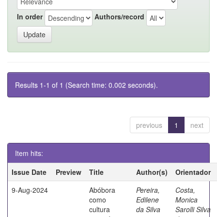
In order
Authors/record
Results 1-1 of 1 (Search time: 0.002 seconds).
previous
1
next
Item hits:
Issue Date
Preview
Title
Author(s)
Orientador
9-Aug-2024
Abóbora
Pereira,
Costa,
como
Edilene
Monica
cultura
da Silva
Sarolli Silva