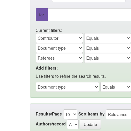
for
Current filters:
Add filters:
Use filters to refine the search results.
Results/Page
Sort items by
Authors/record