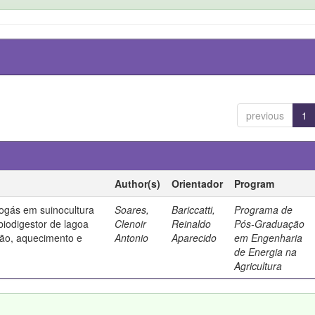
previous
1
Author(s)
Orientador
Program
ogás em suinocultura
Soares,
Bariccatti,
Programa de
biodigestor de lagoa
Clenoir
Reinaldo
Pós-Graduação
ção, aquecimento e
Antonio
Aparecido
em Engenharia
de Energia na
Agricultura