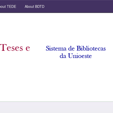
out TEDE
About BDTD