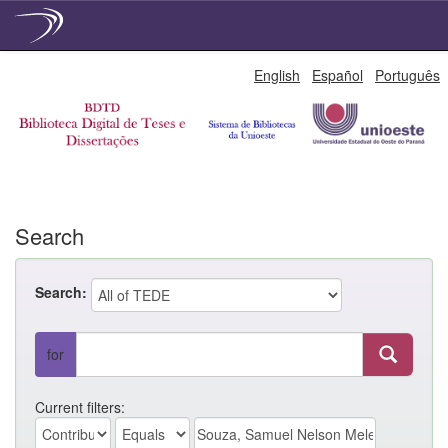
Skip
English
Español
Português
navigation
Search
Search:
for
Current filters: