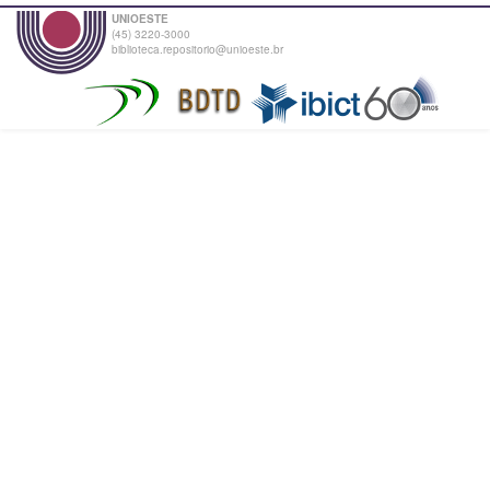
UNIOESTE
(45) 3220-3000
biblioteca.repositorio@unioeste.br