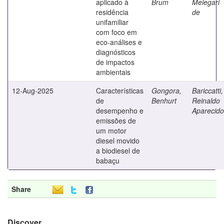
aplicado à
Brum
Melegari
residência
de
unifamiliar
com foco em
eco-análises e
diagnósticos
de impactos
ambientais
12-Aug-2025
Características
Gongora,
Bariccatti,
de
Benhurt
Reinaldo
desempenho e
Aparecido
emissões de
um motor
diesel movido
a biodiesel de
babaçu
Share
Discover