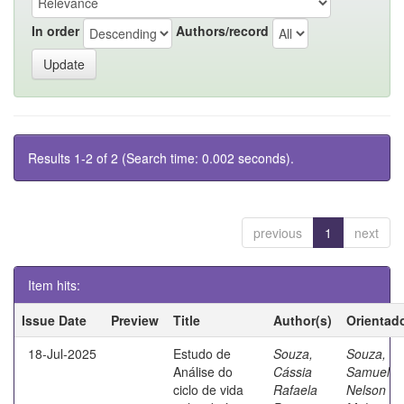
In order
Authors/record
Results 1-2 of 2 (Search time: 0.002 seconds).
previous
1
next
Item hits:
Issue Date
Preview
Title
Author(s)
Orientad
18-Jul-2025
Estudo de
Souza,
Souza,
Análise do
Cássia
Samuel
ciclo de vida
Rafaela
Nelson