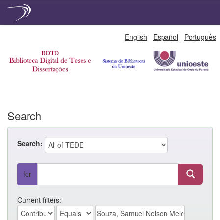
Skip
English
Español
Português
navigation
Search
Search:
for
Current filters: