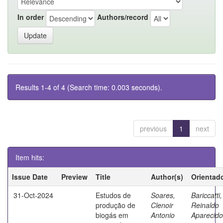
In order
Authors/record
Results 1-4 of 4 (Search time: 0.003 seconds).
previous
1
next
Item hits:
Issue Date
Preview
Title
Author(s)
Orientad
31-Oct-2024
Estudos de
Soares,
Bariccatti,
produção de
Clenoir
Reinaldo
biogás em
Antonio
Aparecido