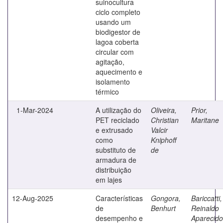
suinocultura
ciclo completo
usando um
biodigestor de
lagoa coberta
circular com
agitação,
aquecimento e
isolamento
térmico
1-Mar-2024
A utilização do
Oliveira,
Prior,
PET reciclado
Christian
Maritane
e extrusado
Valcir
como
Kniphoff
substituto de
de
armadura de
distribuição
em lajes
12-Aug-2025
Características
Gongora,
Bariccatti,
de
Benhurt
Reinaldo
desempenho e
Aparecido