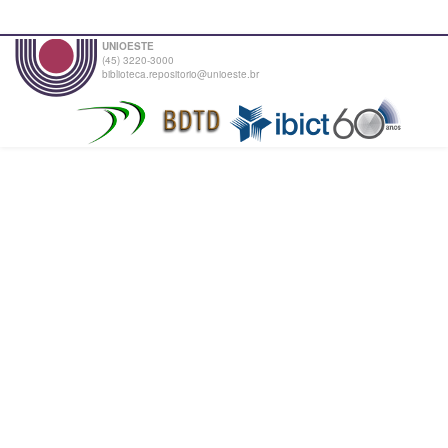
UNIOESTE
(45) 3220-3000
biblioteca.repositorio@unioeste.br