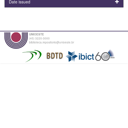
Date issued
UNIOESTE
(45) 3220-3000
biblioteca.repositorio@unioeste.br