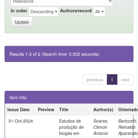
In order
Authors/record
Results 1-2 of 2 (Search time: 0.002 seconds).
previous
1
next
Item hits:
Issue Date
Preview
Title
Author(s)
Orientad
31-Oct-2024
Estudos de
Soares,
Bariccatti,
produção de
Clenoir
Reinaldo
biogás em
Antonio
Aparecido