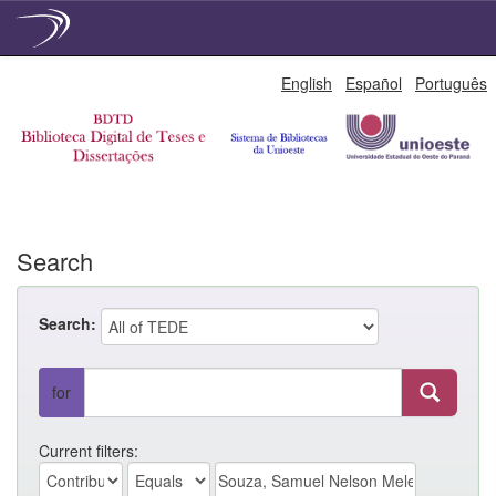
Skip
English
Español
Português
navigation
Search
Search:
for
Current filters: