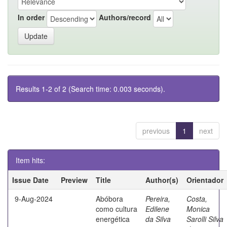
In order
Authors/record
Results 1-2 of 2 (Search time: 0.003 seconds).
previous
1
next
Item hits:
Issue Date
Preview
Title
Author(s)
Orientador
9-Aug-2024
Abóbora
Pereira,
Costa,
como cultura
Edilene
Monica
energética
da Silva
Sarolli Silva