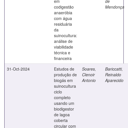
em
de
codigestão
Mendonça
anaeróbia
com água
residuária
da
suinocultura:
análise de
viabilidade
técnica e
financeira
31-Oct-2024
Estudos de
Soares,
Bariccatti,
produção de
Clenoir
Reinaldo
biogás em
Antonio
Aparecido
suinocultura
ciclo
completo
usando um
biodigestor
de lagoa
coberta
circular com