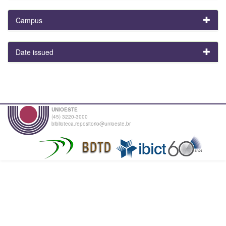
Campus
Date issued
UNIOESTE
(45) 3220-3000
biblioteca.repositorio@unioeste.br