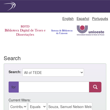
Skip
English
Español
Português
navigation
Search
Search:
for
Current filters: