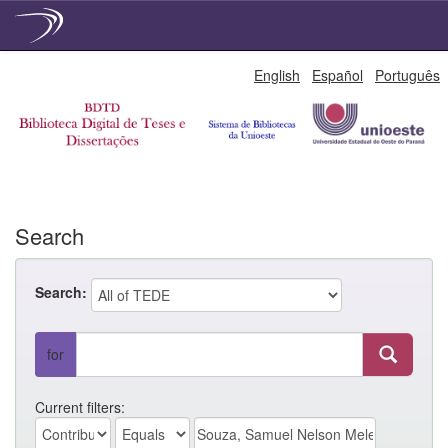
Skip
English
Español
Português
navigation
Search
Search:
for
Current filters: