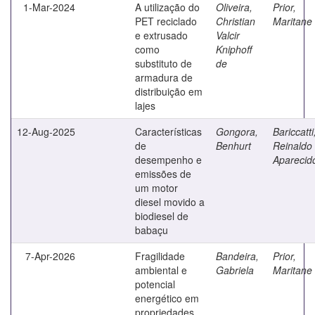
1-Mar-2024
A utilização do
Oliveira,
Prior,
PET reciclado
Christian
Maritane
e extrusado
Valcir
como
Kniphoff
substituto de
de
armadura de
distribuição em
lajes
12-Aug-2025
Características
Gongora,
Bariccatti
de
Benhurt
Reinaldo
desempenho e
Aparecid
emissões de
um motor
diesel movido a
biodiesel de
babaçu
7-Apr-2026
Fragilidade
Bandeira,
Prior,
ambiental e
Gabriela
Maritane
potencial
energético em
propriedades