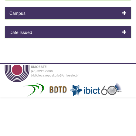
Campus
Date issued
UNIOESTE
(45) 3220-3000
biblioteca.repositorio@unioeste.br