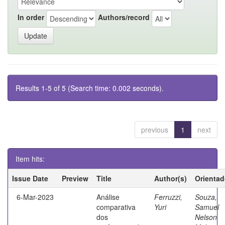
In order
Authors/record
Results 1-5 of 5 (Search time: 0.002 seconds).
previous
1
next
Item hits:
Issue Date
Preview
Title
Author(s)
Orientad
6-Mar-2023
Análise
Ferruzzi,
Souza,
comparativa
Yuri
Samuel
dos
Nelson