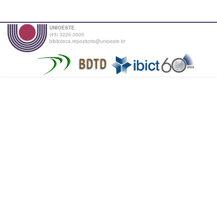
UNIOESTE
(45) 3220-3000
biblioteca.repositorio@unioeste.br