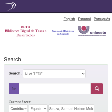
Skip
English
Español
Português
navigation
Search
Search:
for
Current filters: