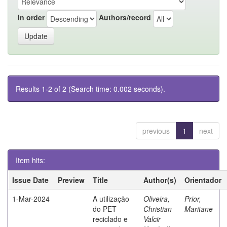
In order
Authors/record
Results 1-2 of 2 (Search time: 0.002 seconds).
previous
1
next
Item hits:
Issue Date
Preview
Title
Author(s)
Orientador
1-Mar-2024
A utilização
Oliveira,
Prior,
do PET
Christian
Maritane
reciclado e
Valcir