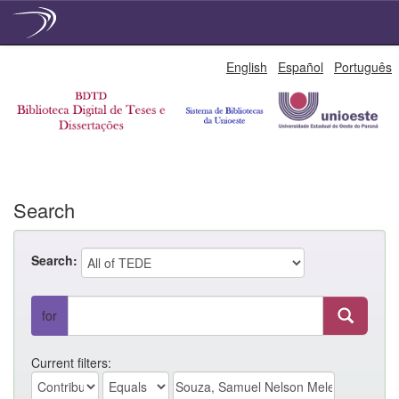
Skip
English
Español
Português
navigation
Search
Search:
for
Current filters: