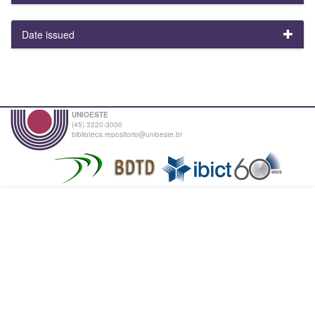
Date issued
UNIOESTE
(45) 3220-3000
biblioteca.repositorio@unioeste.br