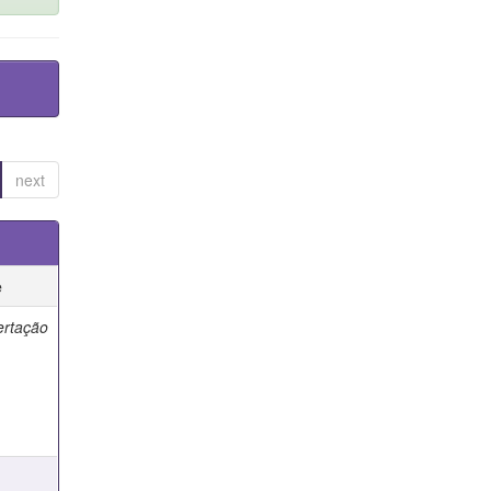
next
e
ertação
e