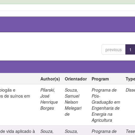
previous
1
Author(s)
Orientador
Program
Typ
biogás e
Pilarski,
Souza,
Programa de
Diss
es de suínos em
José
Samuel
Pós-
Henrique
Nelson
Graduação em
Borges
Melegari
Engenharia de
de
Energia na
Agricultura
 de vida aplicado à
Souza,
Souza,
Programa de
Tes