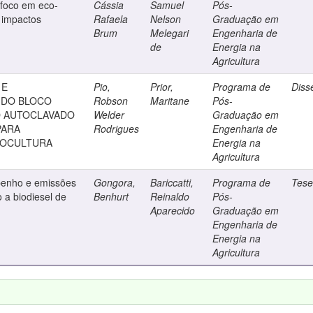
 foco em eco-
Cássia
Samuel
Pós-
e impactos
Rafaela
Nelson
Graduação em
Brum
Melegari
Engenharia de
de
Energia na
Agricultura
 E
Pio,
Prior,
Programa de
Diss
 DO BLOCO
Robson
Maritane
Pós-
O AUTOCLAVADO
Welder
Graduação em
PARA
Rodrigues
Engenharia de
NOCULTURA
Energia na
Agricultura
penho e emissões
Gongora,
Bariccatti,
Programa de
Tes
 a biodiesel de
Benhurt
Reinaldo
Pós-
Aparecido
Graduação em
Engenharia de
Energia na
Agricultura