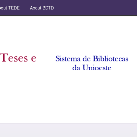
out TEDE
About BDTD