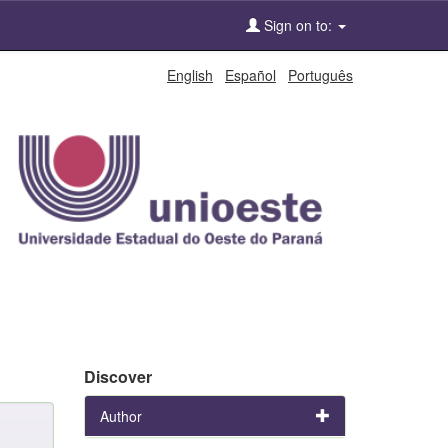
Sign on to:
English
Español
Português
Discover
Author