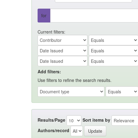
for
Current filters:
Add filters:
Use filters to refine the search results.
Results/Page
Sort items by
Authors/record