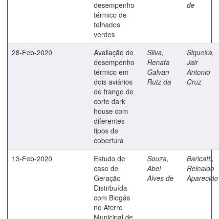
desempenho
de
térmico de
telhados
verdes
28-Feb-2020
Avaliação do
Silva,
Siqueira,
desempenho
Renata
Jair
térmico em
Galvan
Antonio
dois aviários
Rutz da
Cruz
de frango de
corte dark
house com
diferentes
tipos de
cobertura
13-Feb-2020
Estudo de
Souza,
Baricatti,
caso de
Abel
Reinaldo
Geração
Alves de
Aparecido
Distribuída
com Biogás
no Aterro
Municipal de