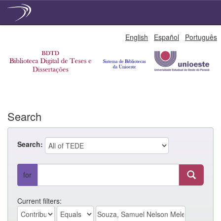
Skip
English
Español
Português
navigation
Search
Search:
for
Current filters: