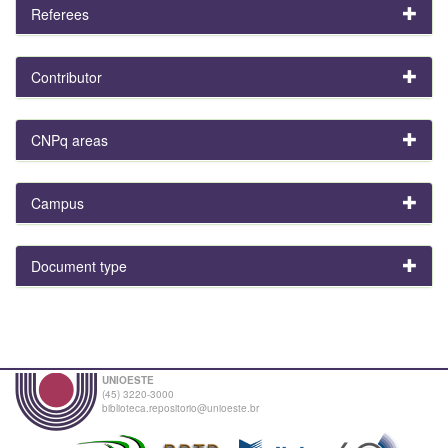
Referees
Contributor
CNPq areas
Campus
Document type
UNIOESTE
(45) 3220-3000
biblioteca.repositorio@unioeste.br