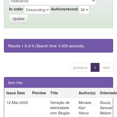
In order
Authors/record
Results 1-6 of 6 (Search time: 0.005 seconds).
previous
1
next
Item hits:
Issue Date
Preview
Title
Author(s)
Orientado
12-Mar-2020
Geração de
Moraes,
Souza,
eletricidade
Karl
Samuel
com Biogás:
Haruo
Nelson