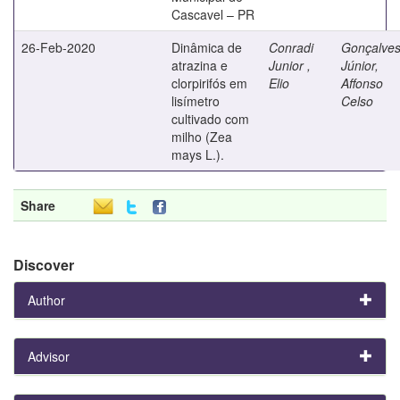
Cascavel – PR
26-Feb-2020
Dinâmica de
Conradi
Gonçalve
atrazina e
Junior ,
Júnior,
clorpirifós em
Elio
Affonso
lisímetro
Celso
cultivado com
milho (Zea
mays L.).
Share
Discover
Author
Advisor