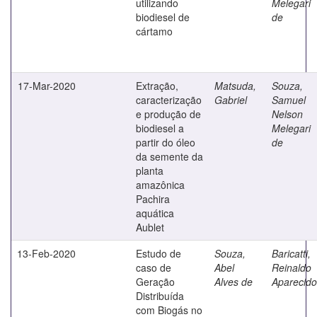
utilizando
Melegari
biodiesel de
de
cártamo
17-Mar-2020
Extração,
Matsuda,
Souza,
caracterização
Gabriel
Samuel
e produção de
Nelson
biodiesel a
Melegari
partir do óleo
de
da semente da
planta
amazônica
Pachira
aquática
Aublet
13-Feb-2020
Estudo de
Souza,
Baricatti,
caso de
Abel
Reinaldo
Geração
Alves de
Aparecido
Distribuída
com Biogás no