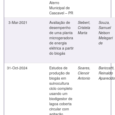
Aterro
Municipal de
Cascavel – PR
3-Mar-2021
Avaliação de
Siebert,
Souza,
desempenho
Cristela
Samuel
de uma planta
Marta
Nelson
microgeradora
Melegari
de energia
de
elétrica a partir
do biogás
31-Oct-2024
Estudos de
Soares,
Bariccatti,
produção de
Clenoir
Reinaldo
biogás em
Antonio
Aparecido
suinocultura
ciclo completo
usando um
biodigestor de
lagoa coberta
circular com
agitação,