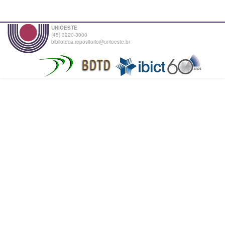
UNIOESTE
(45) 3220-3000
biblioteca.repositorio@unioeste.br