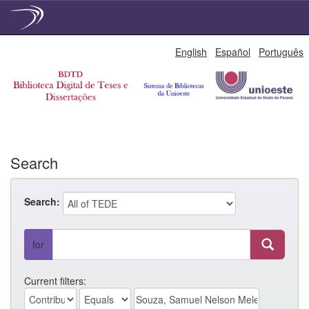
Skip
English
Español
Português
navigation
Search
Search:
for
Current filters: