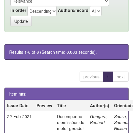
In order
Authors/record
Results 1-6 of 6 (Search time: 0.003 seconds).
previous
1
next
Item hits:
Issue Date
Preview
Title
Author(s)
Orientad
22-Feb-2021
Desempenho
Gongora,
Souza,
e emissões de
Benhurt
Samuel
motor gerador
Nelson