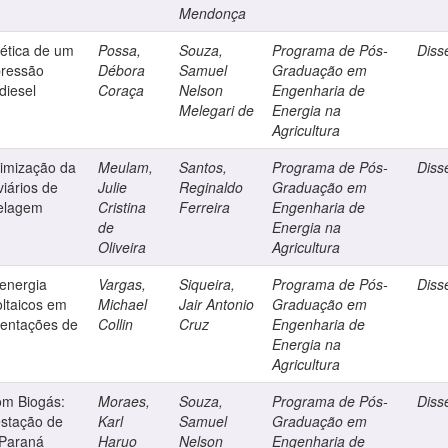
Mendonça
gética de um
Possa,
Souza,
Programa de Pós-
Diss
pressão
Débora
Samuel
Graduação em
diesel
Coraça
Nelson
Engenharia de
Melegari de
Energia na
Agricultura
timização da
Meulam,
Santos,
Programa de Pós-
Diss
viários de
Julie
Reginaldo
Graduação em
delagem
Cristina
Ferreira
Engenharia de
de
Energia na
Oliveira
Agricultura
 energia
Vargas,
Siqueira,
Programa de Pós-
Diss
ltaicos em
Michael
Jair Antonio
Graduação em
rientações de
Collin
Cruz
Engenharia de
Energia na
Agricultura
om Biogás:
Moraes,
Souza,
Programa de Pós-
Diss
estação de
Karl
Samuel
Graduação em
 Paraná
Haruo
Nelson
Engenharia de