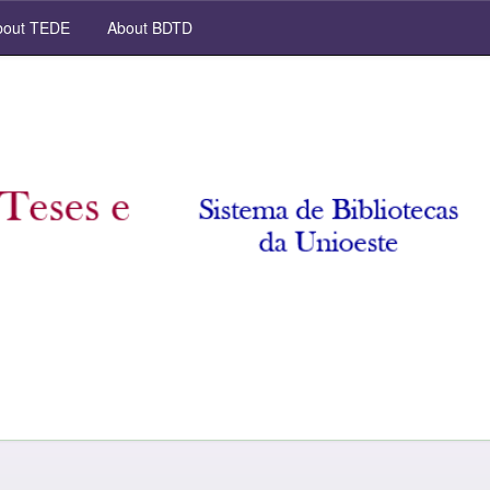
out TEDE
About BDTD