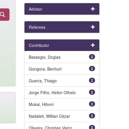
Advisor
Referees
Contributor
Bassegio, Doglas
2
Gongora, Benhurt
2
Guerra, Thiago
2
Jorge Filho, Heitor Othelo
2
Mukai, Hitomi
2
Nadaleti, Willian Cézar
2
Oliveira, Christian Valcir
2