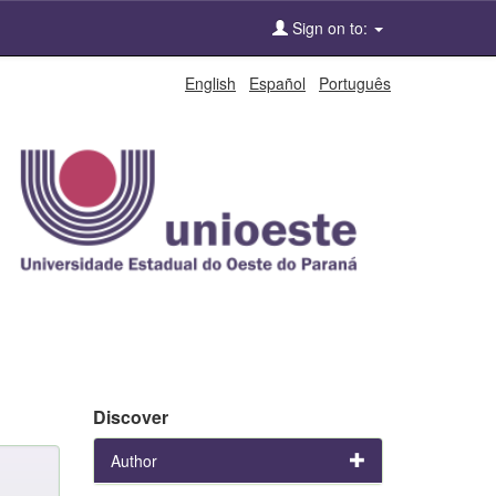
Sign on to:
English
Español
Português
Discover
Author