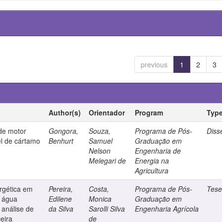
previous
1
2
3
Author(s)
Orientador
Program
Typ
de motor
Gongora,
Souza,
Programa de Pós-
Diss
el de cártamo
Benhurt
Samuel
Graduação em
Nelson
Engenharia de
Melegari de
Energia na
Agricultura
rgética em
Pereira,
Costa,
Programa de Pós-
Tes
m água
Edilene
Monica
Graduação em
 análise de
da Silva
Sarolli Silva
Engenharia Agrícola
ceira
de