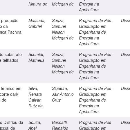
Kimura de
Melegari de
Energia na
Agricultura
e produção
Matsuda,
Souza,
Programa de Pós-
Diss
eo da
Gabriel
Samuel
Graduação em
ica Pachira
Nelson
Engenharia de
Melegari de
Energia na
Agricultura
do substrato
Schmidt,
Souza,
Programa de Pós-
Diss
 telhados
Matheus
Samuel
Graduação em
Nelson
Engenharia de
Melegari de
Energia na
Agricultura
 térmico em
Silva,
Siqueira,
Programa de Pós-
Diss
 corte dark
Renata
Jair Antonio
Graduação em
s de
Galvan
Cruz
Engenharia de
Rutz da
Energia na
Agricultura
 Distribuída
Souza,
Baricatti,
Programa de Pós-
Diss
cipal de
Abel
Reinaldo
Graduação em