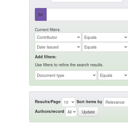
for
Current filters:
Add filters:
Use filters to refine the search results.
Results/Page
Sort items by
Authors/record