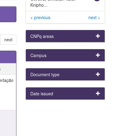
Knipho...
< previous
next >
CNPq areas
next
Campus
e
Document type
ertação
Date issued
e