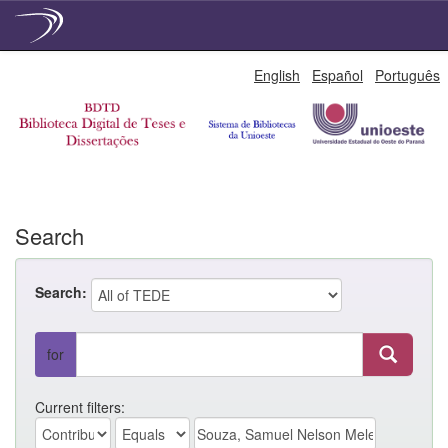
Skip
English
Español
Português
navigation
Search
Search:
for
Current filters: