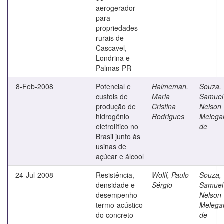
aerogerador
para
propriedades
rurais de
Cascavel,
Londrina e
Palmas-PR
8-Feb-2008
Potencial e
Halmeman,
Souza,
custois de
Maria
Samuel
produção de
Cristina
Nelson
hidrogênio
Rodrigues
Melegar
eletrolítico no
de
Brasil junto às
usinas de
açúcar e álcool
24-Jul-2008
Resistência,
Wolff, Paulo
Souza,
densidade e
Sérgio
Samuel
desempenho
Nelson
termo-acústico
Melegar
do concreto
de