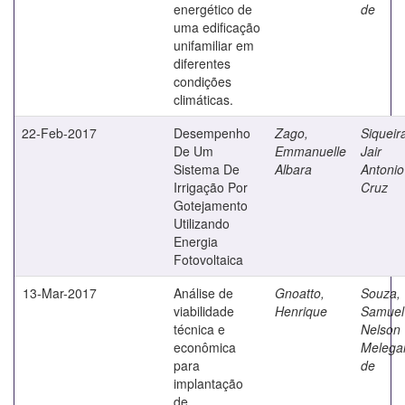
energético de
de
uma edificação
unifamiliar em
diferentes
condições
climáticas.
22-Feb-2017
Desempenho
Zago,
Siqueir
De Um
Emmanuelle
Jair
Sistema De
Albara
Antonio
Irrigação Por
Cruz
Gotejamento
Utilizando
Energia
Fotovoltaica
13-Mar-2017
Análise de
Gnoatto,
Souza,
viabilidade
Henrique
Samuel
técnica e
Nelson
econômica
Melegar
para
de
implantação
de