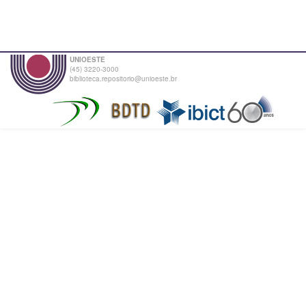
UNIOESTE
(45) 3220-3000
biblioteca.repositorio@unioeste.br