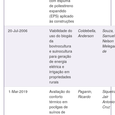
com espuma
de poliestireno
expandido
(EPS) aplicado
às construções
20-Jul-2006
Viabilidade do
Coldebella,
Souza,
uso do biogás
Anderson
Samuel
da
Nelson
bovinocultura
Melegar
e suinocultura
de
para geração
de energia
elétrica e
irrigação em
propriedades
rurais
1-Mar-2019
Avaliação do
Paganin,
Siqueir
conforto
Ricardo
Jair
térmico em
Antonio
pocilgas de
Cruz
suínos de