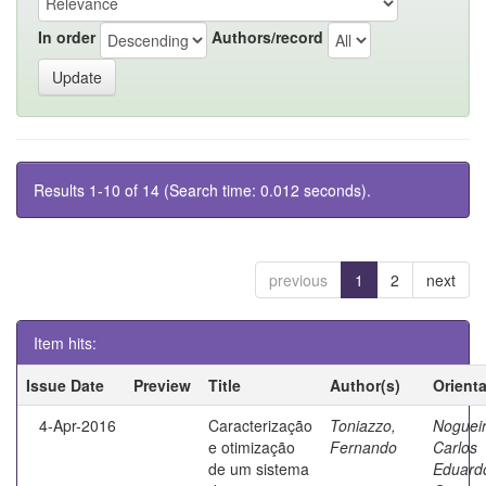
In order
Authors/record
Results 1-10 of 14 (Search time: 0.012 seconds).
previous
1
2
next
Item hits:
Issue Date
Preview
Title
Author(s)
Orient
4-Apr-2016
Caracterização
Toniazzo,
Nogueir
e otimização
Fernando
Carlos
de um sistema
Eduard