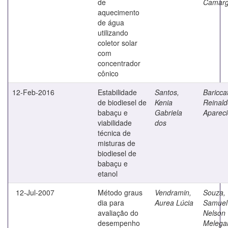
de
Camar
aquecimento
de água
utilizando
coletor solar
com
concentrador
cônico
12-Feb-2016
Estabilidade
Santos,
Bariccat
de biodiesel de
Kenia
Reinald
babaçu e
Gabriela
Aparec
viabilidade
dos
técnica de
misturas de
biodiesel de
babaçu e
etanol
12-Jul-2007
Método graus
Vendramin,
Souza,
dia para
Aurea Lúcia
Samuel
avaliação do
Nelson
desempenho
Melegar