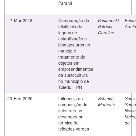
Paraná
7-Mar-2018
Comparação da
Kostaneski,
Feide
eficiência de
Patrícia
Armin
lagoas de
Caroline
estabilização e
biodigestores no
manejo e
tratamento de
dejetos em
empreendimentos
da suinocultura
no município de
Toledo – PR
20-Feb-2020
Influência da
Schmidt,
Souza
composição do
Matheus
Samu
substrato no
Nelso
desempenho
Meleg
térmico de
de
telhados verdes