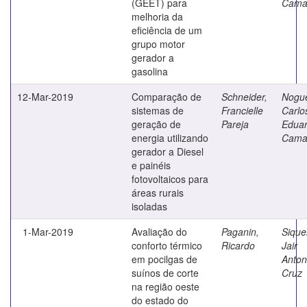
(GEET) para
Cama
melhoria da
eficiência de um
grupo motor
gerador a
gasolina
12-Mar-2019
Comparação de
Schneider,
Nogue
sistemas de
Francielle
Carlo
geração de
Pareja
Edua
energia utilizando
Cama
gerador a Diesel
e painéis
fotovoltaicos para
áreas rurais
isoladas
1-Mar-2019
Avaliação do
Paganin,
Sique
conforto térmico
Ricardo
Jair
em pocilgas de
Anton
suínos de corte
Cruz
na região oeste
do estado do