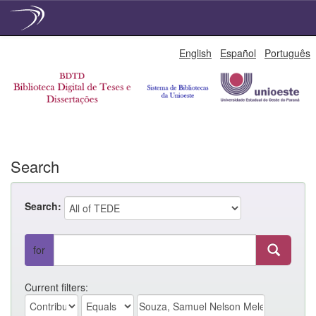
Skip
English
Español
Português
navigation
Search
Search:
for
Current filters: