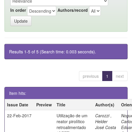
In order
Authors/record
Results 1-5 of 5 (Search time: 0.003 seconds).
previous
1
next
Item hits:
Issue Date
Preview
Title
Author(s)
Orien
22-Feb-2017
Utilização de um
Carozzi ,
Nogue
reator pirolítico
Helder
Carlo
retroalimentado
José Costa
Edua