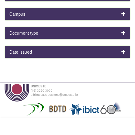
Campus
Document type
Date issued
UNIOESTE
(45) 3220-3000
biblioteca.repositorio@unioeste.br