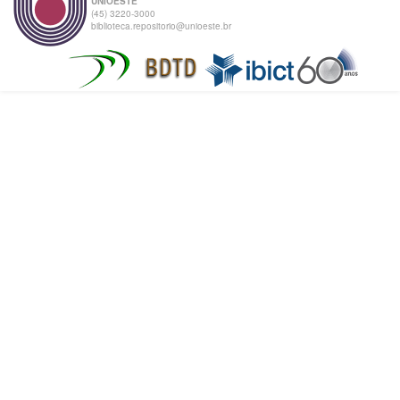
UNIOESTE
(45) 3220-3000
biblioteca.repositorio@unioeste.br