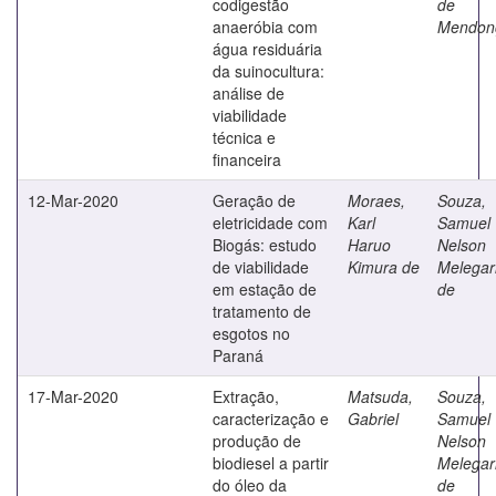
codigestão
de
anaeróbia com
Mendon
água residuária
da suinocultura:
análise de
viabilidade
técnica e
financeira
12-Mar-2020
Geração de
Moraes,
Souza,
eletricidade com
Karl
Samuel
Biogás: estudo
Haruo
Nelson
de viabilidade
Kimura de
Melegar
em estação de
de
tratamento de
esgotos no
Paraná
17-Mar-2020
Extração,
Matsuda,
Souza,
caracterização e
Gabriel
Samuel
produção de
Nelson
biodiesel a partir
Melegar
do óleo da
de