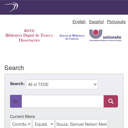
Skip
English
Español
Português
navigation
Search
Search:
for
Current filters: