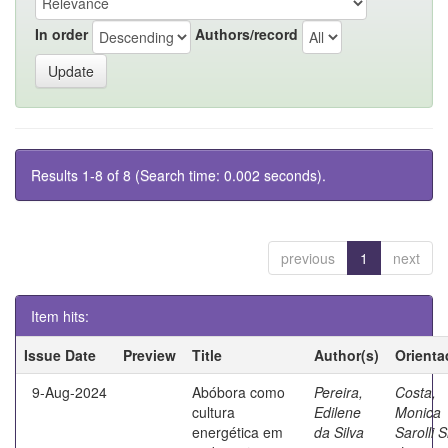
In order
Authors/record
Results 1-8 of 8 (Search time: 0.002 seconds).
previous
1
next
Item hits:
Issue Date
Preview
Title
Author(s)
Orienta
9-Aug-2024
Abóbora como
Pereira,
Costa,
cultura
Edilene
Monica
energética em
da Silva
Sarolli S