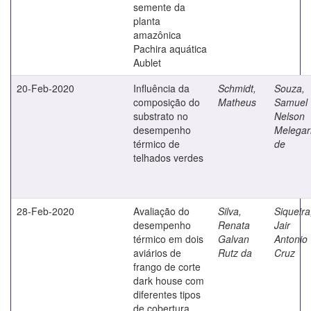
semente da
planta
amazônica
Pachira aquática
Aublet
20-Feb-2020
Influência da
Schmidt,
Souza,
composição do
Matheus
Samuel
substrato no
Nelson
desempenho
Melegar
térmico de
de
telhados verdes
28-Feb-2020
Avaliação do
Silva,
Siqueira
desempenho
Renata
Jair
térmico em dois
Galvan
Antonio
aviários de
Rutz da
Cruz
frango de corte
dark house com
diferentes tipos
de cobertura