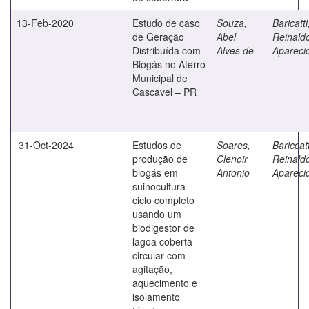
13-Feb-2020
Estudo de caso
Souza,
Baricatti
de Geração
Abel
Reinald
Distribuída com
Alves de
Apareci
Biogás no Aterro
Municipal de
Cascavel – PR
31-Oct-2024
Estudos de
Soares,
Bariccatt
produção de
Clenoir
Reinald
biogás em
Antonio
Apareci
suinocultura
ciclo completo
usando um
biodigestor de
lagoa coberta
circular com
agitação,
aquecimento e
isolamento