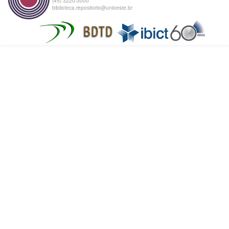
(45) 3220-3000
biblioteca.repositorio@unioeste.br