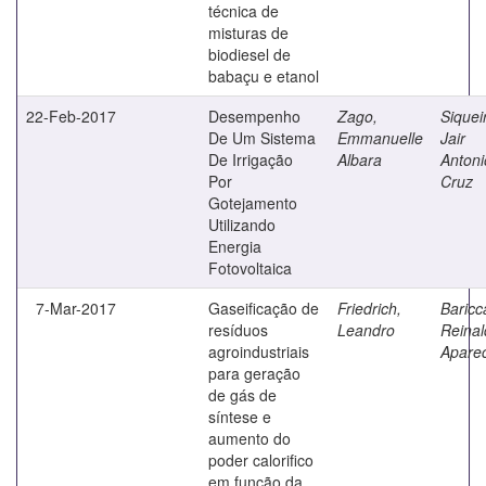
técnica de
misturas de
biodiesel de
babaçu e etanol
22-Feb-2017
Desempenho
Zago,
Siquei
De Um Sistema
Emmanuelle
Jair
De Irrigação
Albara
Antoni
Por
Cruz
Gotejamento
Utilizando
Energia
Fotovoltaica
7-Mar-2017
Gaseificação de
Friedrich,
Baricca
resíduos
Leandro
Reinal
agroindustriais
Apare
para geração
de gás de
síntese e
aumento do
poder calorifico
em função da