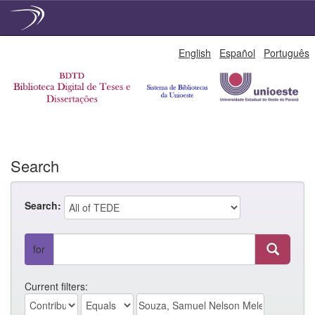
Skip
English
Español
Português
navigation
Search
Search:
for
Current filters: