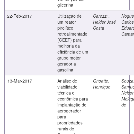
glicerina
22-Feb-2017
Utilização de
Carozzi ,
Noguei
um reator
Helder José
Carlos
pirolítico
Costa
Eduar
retroalimentado
Cama
(GEET) para
melhoria da
eficiência de um
grupo motor
gerador a
gasolina
13-Mar-2017
Análise de
Gnoatto,
Souza
viabilidade
Henrique
Samue
técnica e
Nelso
econômica para
Melega
implantação de
de
aerogerador
para
propriedades
rurais de