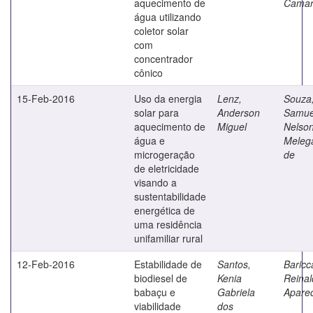
aquecimento de
Cama
água utilizando
coletor solar
com
concentrador
cônico
15-Feb-2016
Uso da energia
Lenz,
Souza
solar para
Anderson
Samue
aquecimento de
Miguel
Nelso
água e
Melega
microgeração
de
de eletricidade
visando a
sustentabilidade
energética de
uma residência
unifamiliar rural
12-Feb-2016
Estabilidade de
Santos,
Baricca
biodiesel de
Kenia
Reinal
babaçu e
Gabriela
Apare
viabilidade
dos