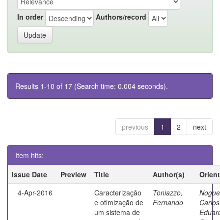
In order
Authors/record
Results 1-10 of 17 (Search time: 0.004 seconds).
previous
1
2
next
Item hits:
Issue Date
Preview
Title
Author(s)
Orien
4-Apr-2016
Caracterização
Toniazzo,
Noguei
e otimização de
Fernando
Carlos
um sistema de
Eduar