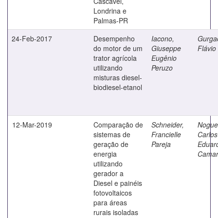
Cascavel,
Londrina e
Palmas-PR
24-Feb-2017
Desempenho
Iacono,
Gurga
do motor de um
Giuseppe
Flávio
trator agrícola
Eugênio
utilizando
Peruzo
misturas diesel-
biodiesel-etanol
12-Mar-2019
Comparação de
Schneider,
Noguei
sistemas de
Francielle
Carlos
geração de
Pareja
Eduar
energia
Cama
utilizando
gerador a
Diesel e painéis
fotovoltaicos
para áreas
rurais isoladas